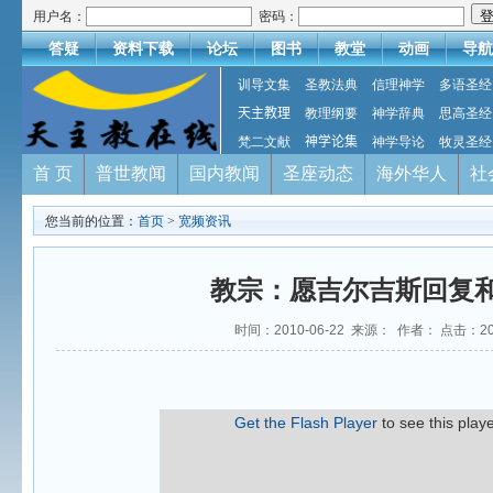
用户名：
密码：
答疑
资料下载
论坛
图书
教堂
动画
导航
训导文集
圣教法典
信理神学
多语圣经
天主教理
教理纲要
神学辞典
思高圣经
梵二文献
神学论集
神学导论
牧灵圣经
首 页
普世教闻
国内教闻
圣座动态
海外华人
社
您当前的位置：
首页
>
宽频资讯
教宗：愿吉尔吉斯回复
时间：2010-06-22 来源： 作者： 点击：
2
Get the Flash Player
to see this playe