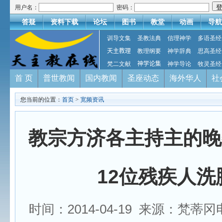
用户名：
密码：
答疑
资料下载
论坛
图书
教堂
动画
导航
训导文集
圣教法典
信理神学
多语圣经
天主教理
教理纲要
神学辞典
思高圣经
梵二文献
神学论集
神学导论
牧灵圣经
首 页
普世教闻
国内教闻
圣座动态
海外华人
社
您当前的位置：
首页
>
宽频资讯
教宗方济各主持主的晚
12位残疾人洗
时间：2014-04-19 来源：梵蒂