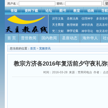
用户名：
密码：
答疑
资料下载
论坛
图书
教堂
动画
导航
训导文集
圣教法典
信理神学
多语圣经
天主教理
教理纲要
神学辞典
思高圣经
梵二文献
神学论集
神学导论
牧灵圣经
首 页
普世教闻
国内教闻
圣座动态
海外华人
社
您当前的位置：
首页
>
宽频资讯
教宗方济各2016年复活前夕守夜礼
时间：2016-03-28 来源：梵蒂冈电台 作者： 点