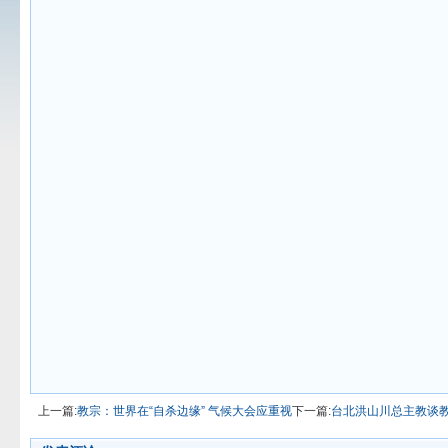
上一篇:
教宗：世界在“自杀边缘” 气候大会应重视
下一篇:
台北洪山川总主教谈