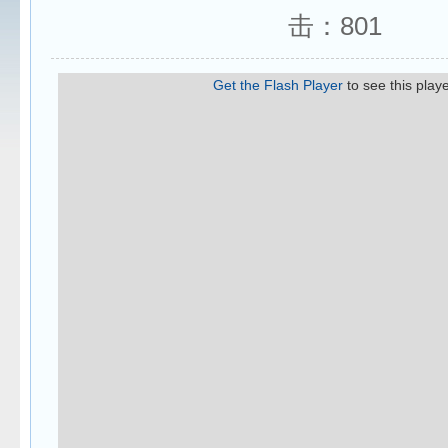
击：
801
Get the Flash Player
to see this playe