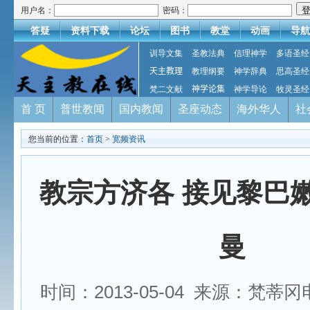
用户名：
密码：
答疑
资料下载
论坛
图书
教堂
动画
导航
训导文集
圣教法典
信理神学
多语圣经
天主教理
教理纲要
神学辞典
思高圣经
梵二文献
神学论集
神学导论
牧灵圣经
首 页
普世教闻
国内教闻
圣座动态
海外华人
社
您当前的位置：
首页
>
宽频资讯
教宗方济各 接见黎巴
曼
时间：2013-05-04 来源：梵蒂