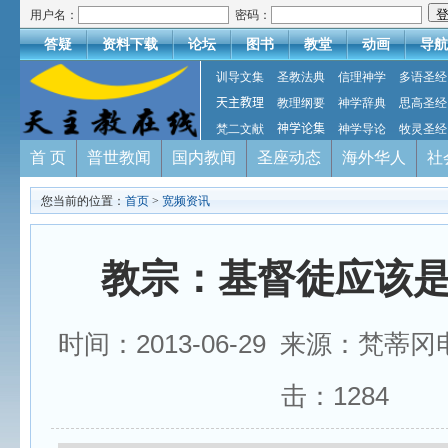
用户名：
密码：
答疑
资料下载
论坛
图书
教堂
动画
导航
训导文集
圣教法典
信理神学
多语圣经
天主教理
教理纲要
神学辞典
思高圣经
梵二文献
神学论集
神学导论
牧灵圣经
首 页
普世教闻
国内教闻
圣座动态
海外华人
社
您当前的位置：
首页
>
宽频资讯
教宗：基督徒应该
时间：2013-06-29 来源：梵蒂
击：
1284