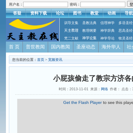
用户名：
密码：
答疑
资料下载
论坛
图书
教堂
动画
导航
训导文集
圣教法典
信理神学
多语圣经
天主教理
教理纲要
神学辞典
思高圣经
梵二文献
神学论集
神学导论
牧灵圣经
首 页
普世教闻
国内教闻
圣座动态
海外华人
社
您当前的位置：
首页
>
宽频资讯
小屁孩偷走了教宗方济各
时间：2013-11-01 来源：
网络
作者： 点击：
Get the Flash Player
to see this playe