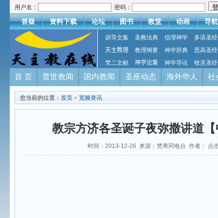
用户名：
密码：
答疑
资料下载
论坛
图书
教堂
动画
导航
训导文集
圣教法典
信理神学
多语圣经
天主教理
教理纲要
神学辞典
思高圣经
梵二文献
神学论集
神学导论
牧灵圣经
首 页
普世教闻
国内教闻
圣座动态
海外华人
社
您当前的位置：
首页
>
宽频资讯
教宗方济各圣诞子夜弥撒讲道【
时间：2013-12-26 来源：梵蒂冈电台 作者： 点