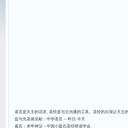
圣言是天主的话语, 圣经是与主沟通的工具。圣经的出现让天主
盐与光圣诞呈献：中华圣言 -- 昨日·今天
嘉宾：米申神父－中国小盘石圣经研读学会