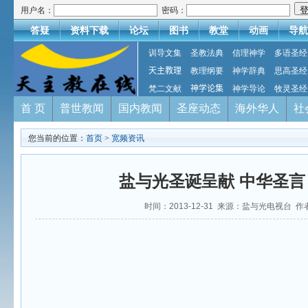
用户名：
密码：
答疑
资料下载
论坛
图书
教堂
动画
导航
训导文集
圣教法典
信理神学
多语圣经
天主教理
教理纲要
神学辞典
思高圣经
梵二文献
神学论集
神学导论
牧灵圣经
首 页
普世教闻
国内教闻
圣座动态
海外华人
社
您当前的位置：
首页
>
宽频资讯
盐与光圣诞呈献 中华圣言 
时间：2013-12-31 来源：盐与光电视台 作