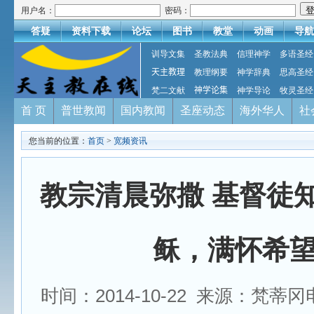
用户名：
密码：
答疑
资料下载
论坛
图书
教堂
动画
导航
训导文集
圣教法典
信理神学
多语圣经
天主教理
教理纲要
神学辞典
思高圣经
梵二文献
神学论集
神学导论
牧灵圣经
首 页
普世教闻
国内教闻
圣座动态
海外华人
社
您当前的位置：
首页
>
宽频资讯
教宗清晨弥撒 基督徒
稣，满怀希
时间：2014-10-22 来源：梵蒂