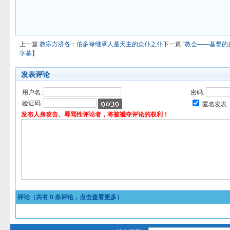
上一篇:
教宗方济各：伯多禄继承人是天主的众仆之仆
下一篇:
“教会——基督的
字幕】
发表评论
用户名:
密码:
验证码:
匿名发表
发布人身攻击、辱骂性评论者，将被褫夺评论的权利！
评论（共有
0
条评论，点击查看更多）