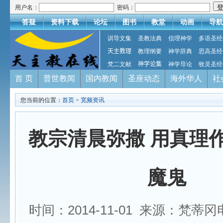
用户名：
密码：
答疑
资料下载
论坛
图书
教堂
动画
导航
训导文集
圣教法典
信理神学
多语圣经
天主教理
教理纲要
神学辞典
思高圣经
梵二文献
神学论集
神学导论
牧灵圣经
首 页
普世教闻
国内教闻
圣座动态
海外华人
社
您当前的位置：
首页
>
宽频资讯
教宗清晨弥撒 用真理
魔鬼
时间：2014-11-01 来源：梵蒂