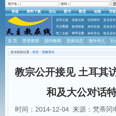
用户名：
密码：
答疑
资料下载
论坛
图书
教堂
动画
导航
训导文集
圣教法典
信理神学
多语圣经
天主教理
教理纲要
神学辞典
思高圣经
梵二文献
神学论集
神学导论
牧灵圣经
首 页
普世教闻
国内教闻
圣座动态
海外华人
社
您当前的位置：
首页
>
宽频资讯
教宗公开接见 土耳其
和及大公对话
时间：2014-12-04 来源：梵蒂