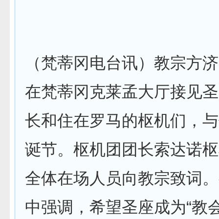
（梵蒂冈电台讯）教宗方济各
在梵蒂冈克莱孟大厅接见圣
长和住在罗马的枢机们，与
诞节。枢机团团长索达诺枢
全体在场人员向教宗致词。
中强调，希望圣座成为“教