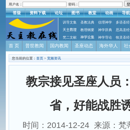
用户名：
密码：
答疑
资料下载
论坛
图书
教堂
动画
导航
训导文集
圣教法典
信理神学
多语圣经
天主教理
教理纲要
神学辞典
思高圣经
梵二文献
神学论集
神学导论
牧灵圣经
首 页
普世教闻
国内教闻
圣座动态
海外华人
社
您当前的位置：
首页
>
宽频资讯
教宗接见圣座人员
省，好能战胜
时间：2014-12-24 来源：