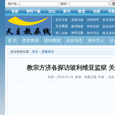
用户名：
密码：
答疑
资料下载
论坛
图书
教堂
动画
导航
训导文集
圣教法典
信理神学
多语圣经
天主教理
教理纲要
神学辞典
思高圣经
梵二文献
神学论集
神学导论
牧灵圣经
首 页
普世教闻
国内教闻
圣座动态
海外华人
社
您当前的位置：
首页
>
宽频资讯
教宗方济各探访玻利维亚监狱 
时间：2015-07-12 来源：凤凰卫视 作者： 点击