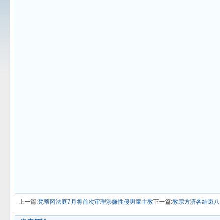
上一篇:
梵蒂冈法庭7月将首次审理涉嫌性侵男童主教
下一篇:
教宗方济各结束八