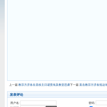
上一篇:
教宗方济各在圣枝主日谴责埃及教堂恐袭
下一篇:
直击教宗方济各抵达
发表评论
用户名:
密码: