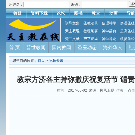
用户名：
密码：
答疑
资料下载
论坛
图书
教堂
动画
导航
训导文集
圣教法典
信理神学
多语圣经
天主教理
教理纲要
神学辞典
思高圣经
梵二文献
神学论集
神学导论
牧灵圣经
首 页
普世教闻
国内教闻
圣座动态
海外华人
社
您当前的位置：
首页
>
宽频资讯
教宗方济各主持弥撒庆祝复活节 谴
时间：2017-06-02 来源：凤凰卫视 作者： 点