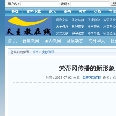
用户名：
密码：
答疑
资料下载
论坛
图书
教堂
动画
导航
训导文集
圣教法典
信理神学
多语圣经
天主教理
教理纲要
神学辞典
思高圣经
梵二文献
神学论集
神学导论
牧灵圣经
首 页
普世教闻
国内教闻
圣座动态
海外华人
社
您当前的位置：
首页
>
宽频资讯
梵蒂冈传播的新形象
时间：2018-07-02 来源：
梵蒂冈新闻网
作者： 