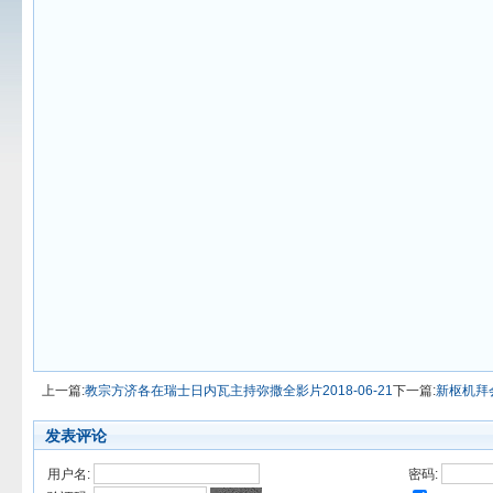
上一篇:
教宗方济各在瑞士日内瓦主持弥撒全影片2018-06-21
下一篇:
新枢机拜
发表评论
用户名:
密码: