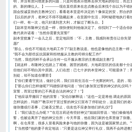
明，并没有质问他更多的问题，只是向他表示他将丢掉大地莉的职位，而总
的、新的继位人。】————现在某些原来在忠贞教会后来找个自以为不错
国会投诚妥协的主教神父们，看看老本堂是咋决定的？像保定的安，邢台的
【以后的岁月，老神父不得不隐藏起来，在贫困中生活，同时秘密地执行着
们一样。有一次，他只好逃到意大利，才躲过了断头台。】
【副本堂布隆神父也是一样，很快便轮到他做决定了。你找到了一个适合你的
教代表许诺着：“当然你需要先宣誓!”
副本堂犹豫了一会儿之后，坚定地回答：“不，主教，我感到有责任让你失望
愿!”
“那么，你也不可能在大地莉工作了!”副主教说道。他也是像他的总主教一样
“我不会为那些反抗国家和拒绝服从主教的司铎分配工作!”
“当然，我也同样不会承认任何一位不服从教宗的主教或副主教!”】
【就这样，布隆神父也踏上了艰难、困苦的路程。大地莉堂区的信友都十分
但他们却不明白其中原因。人们在想：已七十岁的本堂神父，可能退休了；
别处，却不知道在哪里!】
【“你们要遵守宪法，做好公民，我们目前生活在一个光辉的时代。是的，现
【“那么你们怎样做呢?”玛德惊讶地问道：“你们参加宣过誓的神父的礼仪吗
宣誓，而宣过誓的已不再是合法的神父了！”】
【“他应该早撤回了他的宣誓；”安伯尔解释说：“这也一定是将他 调走的原
怎样说的，玛德?”“教宗对于宣过誓的神父们宣布了停职处分，这是我们的
做弥撒或行圣事，已被圣父禁止，信友也不应参加他们的礼仪!”】
【：“我们该怎么办呢？”“在厄古莉还有些好神父!”姐姐回答说：“他们偷偷
誓，也被迫离开了他的神父住所；今天早晨，他在我们家的仓库里做了弥撒。
啊，在仓库里，很多人冒着风险来参与他的弥撒，因为这是被国家禁止的。”“哎
【“当然喽!”他的妻子肯定地说：“只要是这位神父举行礼仪，我再不会跨进教堂的