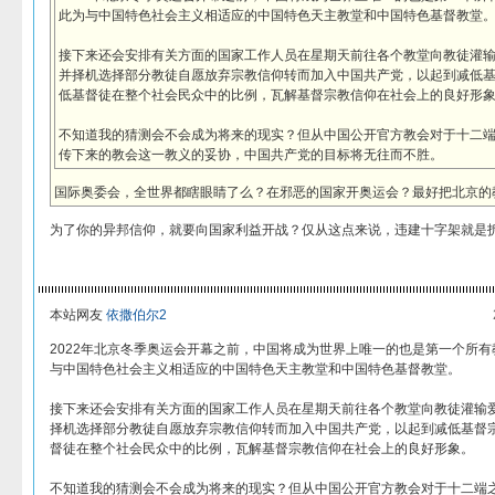
此为与中国特色社会主义相适应的中国特色天主教堂和中国特色基督教堂
接下来还会安排有关方面的国家工作人员在星期天前往各个教堂向教徒灌
并择机选择部分教徒自愿放弃宗教信仰转而加入中国共产党，以起到减低
低基督徒在整个社会民众中的比例，瓦解基督宗教信仰在社会上的良好形
不知道我的猜测会不会成为将来的现实？但从中国公开官方教会对于十二
传下来的教会这一教义的妥协，中国共产党的目标将无往而不胜。
国际奥委会，全世界都瞎眼睛了么？在邪恶的国家开奥运会？最好把北京的
为了你的异邦信仰，就要向国家利益开战？仅从这点来说，违建十字架就是
本站网友
依撒伯尔2
2022年北京冬季奥运会开幕之前，中国将成为世界上唯一的也是第一个所
与中国特色社会主义相适应的中国特色天主教堂和中国特色基督教堂。
接下来还会安排有关方面的国家工作人员在星期天前往各个教堂向教徒灌输
择机选择部分教徒自愿放弃宗教信仰转而加入中国共产党，以起到减低基督
督徒在整个社会民众中的比例，瓦解基督宗教信仰在社会上的良好形象。
不知道我的猜测会不会成为将来的现实？但从中国公开官方教会对于十二端