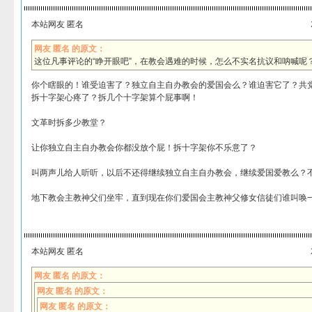
本站网友 匿名
网友 匿名 的原文：
这位凡事评论的“睁开眼吧”，在教会遇难的时候，怎么不实名抗议和呐喊呢
你个瞎眼的！谁受迫害了？独立自主自办教会的爱国会么？谁迫害它了？共
拆十字架心疼了？拆几个十字架算个屁事啊！
文革时拆多少教堂？
让你独立自主自办教会你都没放个屁！拆十字架你不乐意了？
叫两声儿给人听听，以后不还得继续独立自主自办教会，继续爱国爱教么？
地下教会主教神父们坐牢，直到现在你们爱国会主教神父修女信徒们谁叫唤
本站网友 匿名
网友 匿名 的原文：
网友 匿名 的原文：
网友 匿名 的原文：