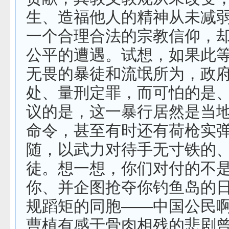
生、造福他人的精神从未减
一个合理合法的宗教信仰，
公平的遭遇。试想，如果此
无畏的暴徒和流氓所为，政
处、量刑定罪，而可怕的是
议的是，这一暴行居然是当
命令，甚至有时还有荷枪实
随，以武力对待手无寸铁的
徒。想一想，你们对付的不
你、并企图抢夺你钓鱼岛的
规蹈矩的同胞——中国公民
曹植有感于骨肉相残的悲剧曾