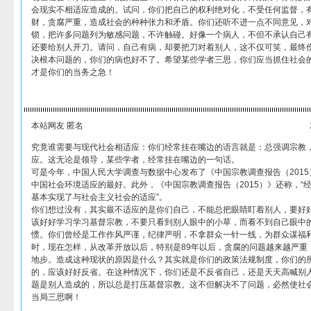
会现实不相适应造成的。试问，你们把自己的权利绝对化，不受任何监督，
财，贪腐严重，造成社会的种种张力和矛盾。你们还听不进一点不同意见，
锁，把许多问题列为敏感问题，不许触碰。好像一个病人，不但不承认自己
还要给别人开刀。请问，自己有病，却要把刀对着别人，这不仅可笑，最终
决根本问题的，你们的病也好不了。希望某些学者三思，你们应当抓住社会
才是你们的当务之急！
本站网友 匿名
究竟谁需要与现代社会相适应：你们经常挂在嘴边的语言就是：总强调宗教
应。这无论是领导，某些学者，经常挂在嘴边的一句话。
可是今年，中国人民大学调查与数据中心发布了《中国宗教调查报告（201
中国社会环境适应的最好。此外，《中国宗教调查报告（2015）》还称，“
基本实现了与社会主义社会的适应”。
你们想过没有，其实最不适应的是你们自己，不能总把眼睛盯着别人，要好
该好好学习学习基督宗教，不要只看到别人眼中的小草，而看不到自己眼中
惯。你们曾经是工作作风严谨，纪律严明，不拿群众一针一线，为群众谋福
时，现在怎样，从改革开放以后，特别是89年以后，贪腐的问题越来越严重
地步。造成这种现状的原因是什么？其实就是你们的政策法规制度，你们的
的，应该好好反省。在这种情况下，你们还是不反省自己，还是天天高喊别
题是别人造成的，所以总是打压基督宗教。这不但解决不了问题，必然使社
当局三思啊！