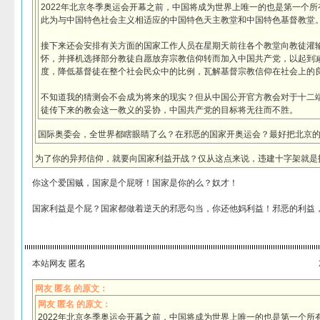
2022年北京冬季奥运会开幕之前，中国将成为世界上唯一的也是第一个
此为与中国特色社会主义相适应的中国特色天主教堂和中国特色基督教堂
接下来还会安排有关方面的国家工作人员在星期天前往各个教堂向教徒灌
怀，并择机选择部分教徒自愿放弃宗教信仰转而加入中国共产党，以起到
度，降低基督徒在整个社会民众中的比例，瓦解基督宗教信仰在社会上的
不知道我的猜测会不会成为将来的现实？但从中国公开官方教会对于十二
徒传下来的教会这一教义的妥协，中国共产党的目标将无往而不胜。
国际奥委会，全世界都瞎眼睛了么？在邪恶的国家开奥运会？最好把北京
为了你的异邦信仰，就要向国家利益开战？仅从这点来说，违建十字架就是
你这个爱国贼，国家是个屁呀！国家是你的么？奴才！
国家利益是个屁？国家都做着逆天的邪恶勾当，你还他妈利益！邪恶的利益
本站网友 匿名
网友 匿名 的原文：
网友 匿名 的原文：
2022年北京冬季奥运会开幕之前，中国将成为世界上唯一的也是第一个所