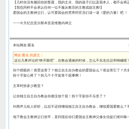
【几时你没有撤回你的誓愿，我的丈夫、我的孩子们以及我本人，都不会再
【我也同样不会承认任何一位不服从教宗的主教或副主教!】
爱国会的主教神父们，认可爱国会的梵蒂冈官员们读一读《爱的力量》吧 ！
一一今天纪念亚尔斯本堂圣维雅内神父
本站网友 匿名
网友 匿名 的原文：
这位凡事评论的“睁开眼吧”，在教会遇难的时候，怎么不实名抗议和呐喊呢
你个瞎眼的！谁受迫害了？独立自主自办教会的爱国会么？谁迫害它了？共
拆十字架心疼了？拆几个十字架算个屁事啊！
文革时拆多少教堂？
让你独立自主自办教会你都没放个屁！拆十字架你不乐意了？
叫两声儿给人听听，以后不还得继续独立自主自办教会，继续爱国爱教么？
地下教会主教神父们坐牢，直到现在你们爱国会主教神父修女信徒们谁叫唤