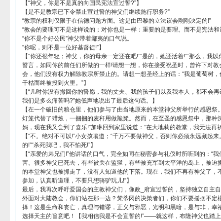
【“神父，你是不是真的向国民宪法宣过誓?”】
【是不是教宗已下令禁止宣过誓的神父们继续施行职务?”
“教宗的权利仅限于在信德问题方面。这是由巴黎的立法议会刚刚决定的!”
“教会的要理可不是这样说的；对你也是一样：重要的是要理。而不是宪法和议
“你不是个好公民”神父带着鄙夷的口气说。
“你呢，则不是一位好基督徒!”】
【“你还很年轻；神父，你的母亲一定还在吧!”“是的，她还活着!”“那么，
誓言，如同你的前任们所做的一样!请想一想，你在接受祝圣时，曾许下对教
会，他们没有权力解除教宗所禁止的。请想一想圣经上的话：“我是葡萄树，
干枯而终被投到火里。”】
【“几时你没有撤回你的誓愿，我的丈夫、我的孩子们以及我本人，都不会再
我们是多么痛苦吗?”她低声地说出了最后这句话。】
【在一个破旧的粮仓里，他们参与了由当地原来的本堂神父所举行的感恩祭
灯笼代替了蜡烛，一捆捆的麦秆用做跪凳。然而，在至圣的感恩祭中，那种深
妈，现在我又尝到了喜乐!”加琳回到家里说道：“在大地莉的教堂，我无法再祈
【“不。绝对不可以!”小女孩嚷道；“千万不要做神父，否则你必须永远藏起
的!”“杀死我吧，我不怕死!”】
【“亲爱的弟兄们!”他讲话的口气，完全如同在秘密参与礼仪时所听到的：“
害。很多神父已死去，有些被关在监狱，有些被充军到太平洋的岛上，被迫
的本堂神父也被抓走了，没有人知道他的下落。现在，我们不再有神父了，
参加，认真听道理，不要只想骑驴玩儿!”】
最后，我再次呼吁爱国会的主教神父们，像政_府宣过誓的，坚持独立自主
外面对大陆教会，你们站在那一边？梵蒂冈的决策者们，你们不要摇摆不定
择！这是生命和丧亡，真理与错谬，正义与邪恶，光明和黑暗，是与非，幸
选择天主的旨意吧！【我相信我是不会宣誓的!”——就这样，布隆神父也踏