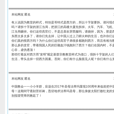
本站网友 匿名
有人说因为教堂的样式，特别是哥特式是西方的，所以十字架要拆。请问现
吗？请拆十字架的浙江当局，把浙江的高楼大厦先拆掉。火车、汽车、飞机
江当局砸掉。你们这些高官们，不是总喜欢穿西服吗，请烧掉，因为，那是
东西太多太多了，请你们先去掉，让中国人过上刀耕火种的生活，也许你们
你们真的恨西方吗？为什么你们这些高官子弟很多都跑到西方，而且有相当
那么多的贪官，带着我国人民的巨额血汗钱跑到了西方？他们在国内时，不
心非，虚伪透顶！
那些打着反对西方而“发明”规定基督宗教教堂样式为借口，强拆十字架的人
生活，带头去掉一切西方因素。否则，你们有什么脸面见人呢？你们有什么
本站网友 匿名
中国教会一一小小羊群，应该在2017年圣母法蒂玛显现100周年来临前把
母！这期间守斋刻苦祈祷，恳切地求法蒂玛圣母，那位身披太阳打败红龙的
别指望梵蒂冈教廷了！