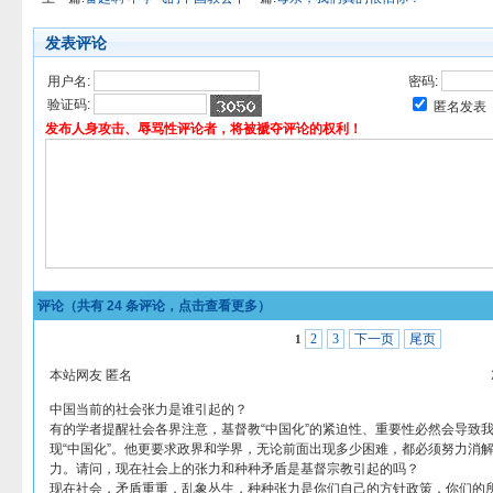
发表评论
用户名:
密码:
验证码:
匿名发表
发布人身攻击、辱骂性评论者，将被褫夺评论的权利！
评论（共有
24
条评论，点击查看更多）
2
3
下一页
尾页
1
本站网友 匿名
中国当前的社会张力是谁引起的？
有的学者提醒社会各界注意，基督教“中国化”的紧迫性、重要性必然会导致
现“中国化”。他更要求政界和学界，无论前面出现多少困难，都必须努力消
力。请问，现在社会上的张力和种种矛盾是基督宗教引起的吗？
现在社会，矛盾重重，乱象丛生，种种张力是你们自己的方针政策，你们的