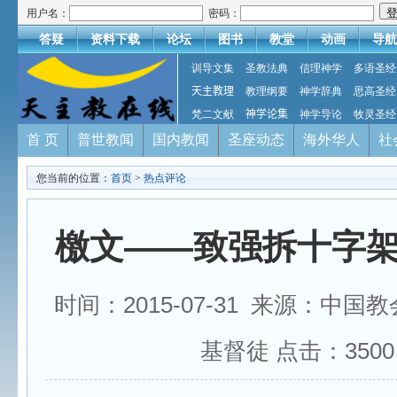
用户名：
密码：
答疑
资料下载
论坛
图书
教堂
动画
导航
训导文集
圣教法典
信理神学
多语圣经
天主教理
教理纲要
神学辞典
思高圣经
梵二文献
神学论集
神学导论
牧灵圣经
首 页
普世教闻
国内教闻
圣座动态
海外华人
社
您当前的位置：
首页
>
热点评论
檄文——致强拆十字
时间：2015-07-31 来源：中国
基督徒 点击：
3500