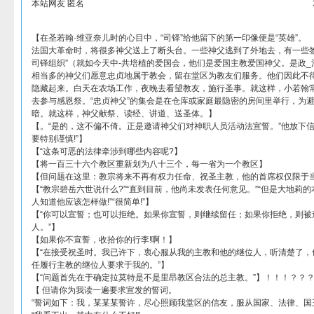
本站网友 匿名
【在圣若翰·维亚奈儿时的心目中，“司铎”给他留下的第一印像便是“英雄”。
法国大革命时，将很多神父送上了断头台。一些神父逃到了外地去，有一些签
司铎组织”（就如今天中-共培植的爱国会，他们是爱国主教爱国神父。是政
相当多的神父们愿意忠贞地属于教会，留在堂区为教友们服务。他们因此不
隐藏起来。白天在农场工作，夜晚去看望教友，施行圣事。就这样，小若翰
去参与感恩祭。“忠贞神父”的集会是在仓库或家庭最隐密的房间里举行，为
暗。就这样，神父献祭、读经、讲道、送圣体。】
【。“是的，这不偏不倚。正是邀请神父们对神职人员活动法宣誓。”他放下信
要特别谨慎!”】
【“这条可恶的法律牵涉到哪些内容呢?】
【将一百三十六个教区重新划为八十三个，每一省为一个教区】
【但问题在这里：教宗将来不再有权力任命、祝圣主教，他的首席权仅限于当
【“教宗碧岳六世说什么?”“直到目前，他尚未发表任何意见。”“但是大地莉
人知道他应该怎样做!”“很简单!”】
【“你可以宣誓；也可以拒绝。如果你宣誓，则继续留任；如果你拒绝，则被
人。”】
【如果你不宣誓，收拾你的行李!啊！】
【“在接受祝圣时。我已许下，衷心服从我的主教和他的继位人，听清楚了，
任履行主教的继位人要求于我的。”】
【“问题首先在于确定拉莫特是不是里昂教区合法的总主教。”】！！！？？
【 但请你为我读一遍要求宣发的誓词。
“誓词如下：我，某某某誓许，尽心照顾我堂区的信友，服从国家、法律、国