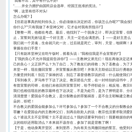
“我看不出，其中有什么不好!”
“……并全力拥护由国民议会选举、经国王批准的宪法。”
“啊，这里有些不对头!
怎么办呢? 】
【但若这事真的轮到你头上，你必须做出决定的话，你该怎么办呢?”“我会按照
你什么?”“只有我做了本堂神父时，它才会对我有所指示!”】
【整整一周，他都在考虑。最后，他找到了一个脱身之计，即决定宣誓，但
止，宣誓则无效!这是一个好主意，天主一定也会满意的。】——是好主意么
我们就一个灵魂，生命就只此一次，过后就是死亡，审判，天堂，地狱啊！
掌握在你们手里！
【只有副本堂神父在吃午饭时，摇着头说：“我相信我是不会宣誓的!”】
【“我的良心不允许我提前告诉你!”】——主教神父弟兄们！现在再做决定还
己的良心！义正辞严么？为了自己，为了教友们的得救；为了圣教会，为了
本堂一样，现在撤回宣誓，并宣誓服从教宗吧！并靠天主助佑以言以行勇敢
力量坚持到底！别忘了保禄的话，别忘了基督借教宗说的话：什么能使我们
【等到春天，罗马终于下达了决定。教宗碧岳六世，在一封特别的诏书中，
有曾宣誓的司铎，在他们未收回所宣誓言时，给予停职处分；相反地，教宗
我们也相信现在的教宗最终也下达决定，不是为处罚，是为了辨明是非、分
清清楚楚！爱国会不合教义，是分裂教会的罪魁祸首，是不合主耶稣建立教
朵的，听吧！
不合教义的爱国会能参加么？许可参加么？参加了一个不合教义的分裂教会
罪嫩？在爱国会内的主教神父们，别再自欺欺人的说：教宗也没要求取消爱
么？谁说天主不定罪呢？主不是说过么？我的话要审判你们！我要根据你的
义的组织还用取消么？本来就不该存在，参加了就是背教了啊！
【于是，他动身离开堂区，来到里昂，为向有关当局撤回他的誓言。他受到