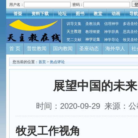
用户名：
密码：
答疑
资料下载
论坛
图书
教堂
动画
导航
训导文集
圣教法典
信理神学
多语圣经
天主教理
教理纲要
神学辞典
思高圣经
梵二文献
神学论集
神学导论
牧灵圣经
首 页
普世教闻
国内教闻
圣座动态
海外华人
社
您当前的位置：
首页
>
热点评论
展望中国的未来
时间：2020-09-29 来源：公教文
牧灵工作视角