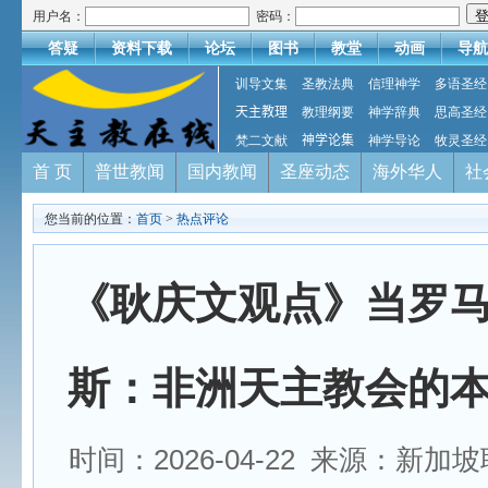
用户名：
密码：
答疑
资料下载
论坛
图书
教堂
动画
导航
训导文集
圣教法典
信理神学
多语圣经
天主教理
教理纲要
神学辞典
思高圣经
梵二文献
神学论集
神学导论
牧灵圣经
首 页
普世教闻
国内教闻
圣座动态
海外华人
社
您当前的位置：
首页
>
热点评论
《耿庆文观点》当罗
斯：非洲天主教会的
时间：2026-04-22 来源：新加坡