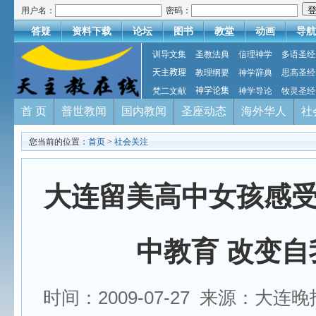
用户名：
密码：
答疑
资料下载
论坛
图书
教堂
动画
导航
训导文集
圣教法典
信理神学
多语圣经
天主教理
教理纲要
神学辞典
思高圣经
梵二文献
神学论集
神学导论
牧灵圣经
首 页
普世教闻
国内教闻
圣座动态
海外华人
社
您当前的位置：
首页
>
社会关注
大连留美高中女孩感
中教育 改变自
时间：2009-07-27 来源：大连