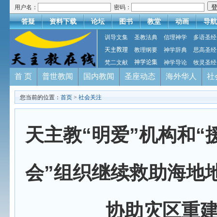
用户名：
密码：
答疑
资料下载
论坛
图书
教堂
动画
导航
训导文集
圣教法典
信理神学
多语圣经
天主教理
教理纲要
神学辞典
思高圣经
梵二文献
神学论集
神学导论
牧灵圣经
首 页
普世教闻
国内教闻
圣座动态
海外华人
社
您当前的位置：
首页
>
社会关注
天主教“明爱”机构和“
会”组织继续救助海地
协助灾区重