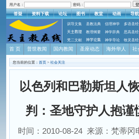
用户名：
密码：
答疑
资料下载
论坛
图书
教堂
动画
导航
训导文集
圣教法典
信理神学
多语圣经
天主教理
教理纲要
神学辞典
思高圣经
梵二文献
神学论集
神学导论
牧灵圣经
首 页
普世教闻
国内教闻
圣座动态
海外华人
社
您当前的位置：
首页
>
社会关注
以色列和巴勒斯坦人
判：圣地守护人抱谨
时间：2010-08-24 来源：梵蒂