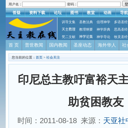
用户名：
密码：
答疑
资料下载
论坛
图书
教堂
动画
导航
训导文集
圣教法典
信理神学
多语圣经
天主教理
教理纲要
神学辞典
思高圣经
梵二文献
神学论集
神学导论
牧灵圣经
首 页
普世教闻
国内教闻
圣座动态
海外华人
社
您当前的位置：
首页
>
社会关注
印尼总主教吁富裕天
助贫困教友
时间：2011-08-18 来源：
天亚社