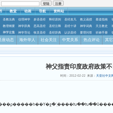
：
书
教堂
动画
导航
资料站
圣教法典
信理神学
多语圣经
释经原则
圣经发凡
教义函授
慕道指南
教理纲要
神学辞典
思高圣经
圣经注释
圣经十讲
神学词典
天主教史
神学论集
神学导论
牧灵圣经
圣经辞典
认识圣经
要理问答
祈祷手册
圣座动态
海外华人
社会关注
中梵关系
热点评论
其它
神父指责印度政府政策不
时间：2012-02-22 来源：
天亚社中文
���ϼ�����һ��Ү�ջ�ʿָ����Խ��Խ��ũ��