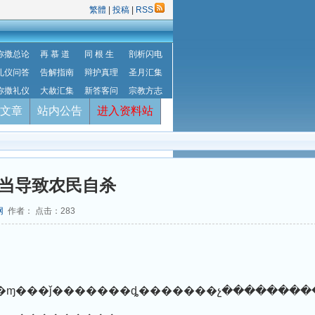
繁體
|
投稿
|
RSS
弥撒总论
再 慕 道
同 根 生
剖析闪电
礼仪问答
告解指南
辩护真理
圣月汇集
弥撒礼仪
大赦汇集
新答客问
宗教方志
文章
站内公告
进入资料站
当导致农民自杀
网
作者： 点击：
283
��ɱ���ǰ�������ȡ�������չ���������