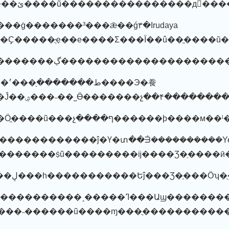
������ȥ�ĸ��£�����ئ����ũ����������������
������³���ǣ��ǵ٣�Irudaya
���Ҫ�����ֲҿ��е����Σ���Ϊ��û��ֱ����ũ
Э�飬
���������飬����Ӧֱ����ũ���չ����ף������þ����м��ˡ
�����������ĵ�Ү�տ��ᣮ����������Yesu
�Ҳָ���������ṩũ���������ĳ����Ʒ�ֵ���
������˵����ũ����ڸ���һ�����������Եĵ��
��ߣ���Աϣ����������������٣�Shyamal