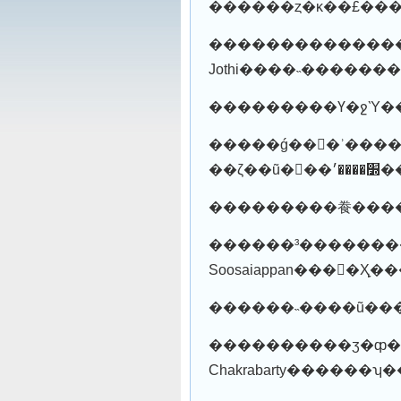
����������������ġ�
Jothi����˵�����
�����ǵ��񸸱�ʾ�����ط�������ָ���׳����
������³��������
Soosaiappan���񸸣
����������ӡ�ȹ�����������˼���