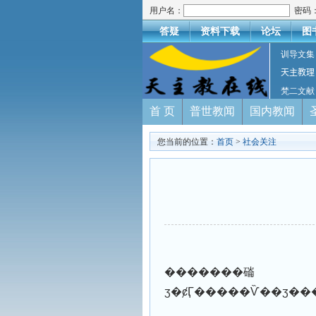
用户名：
密码
答疑
资料下载
论坛
图
训导文集
天主教理
梵二文献
首 页
普世教闻
国内教闻
您当前的位置：
首页
>
社会关注
�������磮
ӡ�ȼӶ�����Ѷ��ӡ��