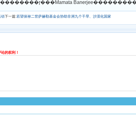
活动
下一篇:
若望保禄二世萨赫勒基金会协助非洲九个干旱、沙漠化国家
评论的权利！