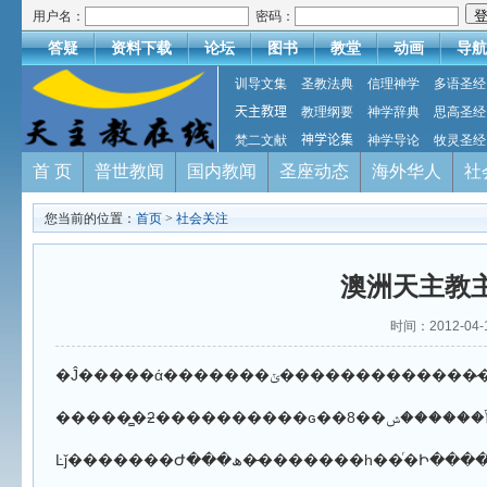
用户名：
密码：
答疑
资料下载
论坛
图书
教堂
动画
导航
训导文集
圣教法典
信理神学
多语圣经
天主教理
教理纲要
神学辞典
思高圣经
梵二文献
神学论集
神学导论
牧灵圣经
首 页
普世教闻
国内教闻
圣座动态
海外华人
社
您当前的位置：
首页
>
社会关注
澳洲天主教
时间：2012-0
�Ĵ�����ά�������ݵ�����
Ŀǰ�������Ժ���ھ��̵������һ