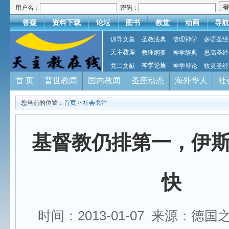
用户名：
密码：
答疑
资料下载
论坛
图书
教堂
动画
导航
训导文集
圣教法典
信理神学
多语圣经
天主教理
教理纲要
神学辞典
思高圣经
梵二文献
神学论集
神学导论
牧灵圣经
首 页
普世教闻
国内教闻
圣座动态
海外华人
社
您当前的位置：
首页
>
社会关注
基督教仍排第一，伊
快
时间：2013-01-07 来源：德