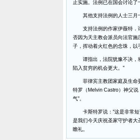
止实施。法例已在国会讨论了
其他支持法例的人士三月十
支持法例的作家伊薇特．谭（Yv
否因为天主教会派员向法官施
子，挥动着火红色的念珠，以
谭指出，法院犹豫不决，将
陷入贫穷的机会更大。”
菲律宾主教团家庭及生命委
特罗（Melvin Castro
气”。
卡斯特罗说：“这是非常短
是我们今天庆祝圣家守护者大
瞻礼。