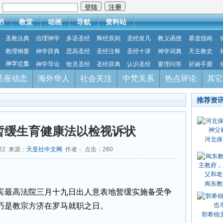
：
书
教堂
动画
导航
资料站
圣教法典
信理神学
多语圣经
释经原则
圣经发凡
教义函授
慕道指南
教理纲要
神学辞典
思高圣经
圣经注释
圣经十讲
神学词典
天主教史
神学论集
神学导论
牧灵圣经
圣经辞典
认识圣经
要理问答
祈祷手册
圣座动态
海外华人
社会关注
中梵关系
热点评论
其它
推荐资
暂缓生育健康法以检视诉状
河北保
-22 来源：
天亚社中文网
作者： 点击：
260
闽东教
最高法院三月十九日出人意表地暂缓实施备受争
巧是教宗方济在罗马就职之日。
郭希锦