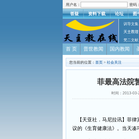
用户名：
密码
答疑
资料下载
论坛
图
训导文集
天主教理
梵二文献
首 页
普世教闻
国内教闻
您当前的位置：
首页
>
社会关注
菲最高法院
时间：2013-03
【天亚社．马尼拉讯】菲律宾
议的《生育健康法》。当天凑