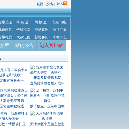
繁體
|
投稿
|
RSS
弥撒总论
再 慕 道
同 根 生
剖析闪电
礼仪问答
告解指南
辩护真理
圣月汇集
弥撒礼仪
大赦汇集
新答客问
宗教方志
文章
站内公告
进入资料站
讯
定非官方教会十
当局要求教会禁未成年
区郭主教被驱逐
以「独立」压制中国教
主教：情愿被打压
天津教区李思德主教逝