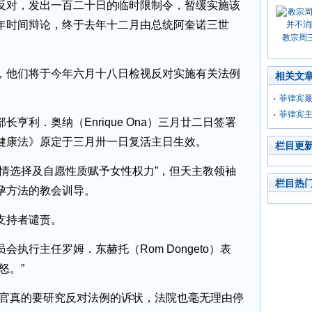
对，发出一百二十日的临时限制令，暂缓实施该
年时间辩论，终于去年十二月由总统阿奎诺三世
教宗周
他们将于今年六月十八日检视反对实施有关法例
相关文
菲律宾
菲律宾
利．奥纳（Enrique Ona）三月廿二日签署
健康法》原定于三月卅一日复活主日生效。
栏目更
选择及自愿性质赋予女性权力”，但天主教领袖
栏目热
孕方法的教会训导。
持者谴责。
行主任罗姆．东赫托（Rom Dongeto）表
怒。”
官真的要研究反对法例的诉状，法院也毫无理由停