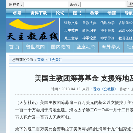
用户名：
密码：
答疑
资料下载
论坛
图书
教堂
动画
导航
训导文集
圣教法典
信理神学
多语圣经
天主教理
教理纲要
神学辞典
思高圣经
梵二文献
神学论集
神学导论
牧灵圣经
首 页
普世教闻
国内教闻
圣座动态
海外华人
社
您当前的位置：
首页
>
社会关注
美国主教团筹募基金 支援海地
时间：2013-04-12 来源：
香港《公教报》
作者： 
（天新社讯）美国主教团筹募逾三百万美元的基金以支援拉丁美
一百一十万会用于海地重建。海地太子港二O
O
一
年一月十二日
万人死亡及一百万人无家可归。
余下的逾二百万美元会资助拉丁美洲与加勒比海等十九个国家逾