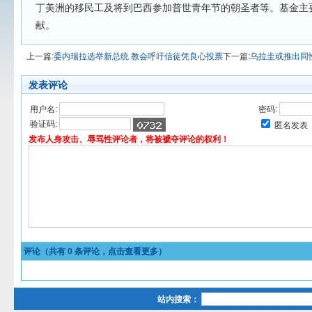
丁美洲的移民工及将到巴西参加普世青年节的朝圣者等。基金主
献。
上一篇:
委内瑞拉选举新总统 教会呼吁信徒凭良心投票
下一篇:
乌拉圭或推出同
发表评论
用户名:
密码:
验证码:
匿名发表
发布人身攻击、辱骂性评论者，将被褫夺评论的权利！
评论（共有
0
条评论，点击查看更多）
站内搜索：