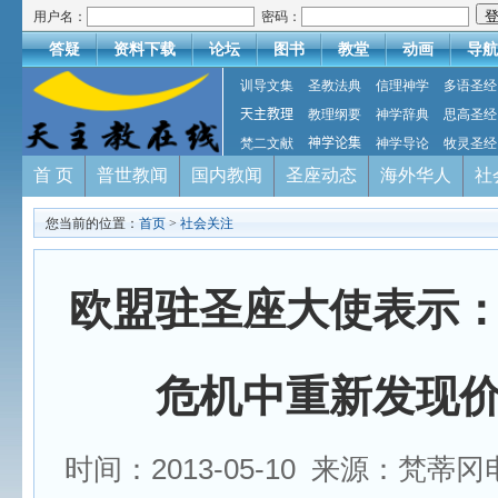
用户名：
密码：
答疑
资料下载
论坛
图书
教堂
动画
导航
训导文集
圣教法典
信理神学
多语圣经
天主教理
教理纲要
神学辞典
思高圣经
梵二文献
神学论集
神学导论
牧灵圣经
首 页
普世教闻
国内教闻
圣座动态
海外华人
社
您当前的位置：
首页
>
社会关注
欧盟驻圣座大使表示
危机中重新发现
时间：2013-05-10 来源：梵蒂