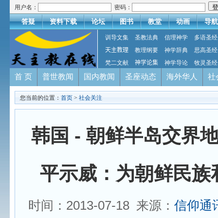
用户名：
密码：
答疑
资料下载
论坛
图书
教堂
动画
导航
训导文集
圣教法典
信理神学
多语圣经
天主教理
教理纲要
神学辞典
思高圣经
梵二文献
神学论集
神学导论
牧灵圣经
首 页
普世教闻
国内教闻
圣座动态
海外华人
社
您当前的位置：
首页
>
社会关注
韩国 - 朝鲜半岛交界
平示威：为朝鲜民族
时间：2013-07-18 来源：
信仰通