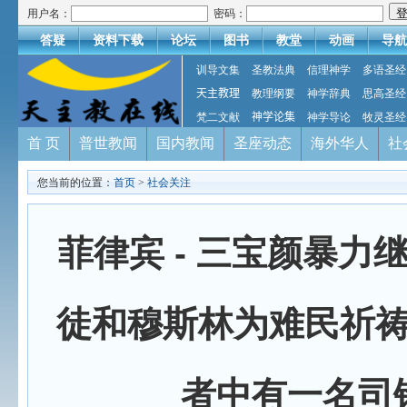
用户名：
密码：
答疑
资料下载
论坛
图书
教堂
动画
导航
训导文集
圣教法典
信理神学
多语圣经
天主教理
教理纲要
神学辞典
思高圣经
梵二文献
神学论集
神学导论
牧灵圣经
首 页
普世教闻
国内教闻
圣座动态
海外华人
社
您当前的位置：
首页
>
社会关注
菲律宾 - 三宝颜暴力
徒和穆斯林为难民祈
者中有一名司