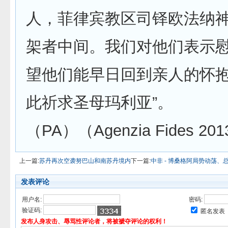
人，菲律宾教区司铎欧法纳
架者中间。我们对他们表示
望他们能早日回到亲人的怀
此祈求圣母玛利亚”。
（PA）（Agenzia Fides 201
上一篇:
苏丹再次空袭努巴山和南苏丹境内
下一篇:
中非 - 博桑格阿局势动荡
发表评论
用户名:
密码:
验证码:
匿名发表
发布人身攻击、辱骂性评论者，将被褫夺评论的权利！