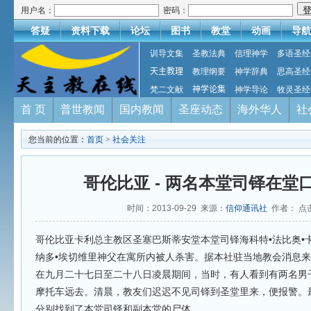
用户名：
密码：
答疑
资料下载
论坛
图书
教堂
动画
导航
训导文集
圣教法典
信理神学
多语圣经
天主教理
教理纲要
神学辞典
思高圣经
梵二文献
神学论集
神学导论
牧灵圣经
首 页
普世教闻
国内教闻
圣座动态
海外华人
社
您当前的位置：
首页
>
社会关注
哥伦比亚 - 两名本堂司铎在堂
时间：2013-09-29 来源：
信仰通讯社
作者： 点
哥伦比亚卡利总主教区圣塞巴斯蒂安堂本堂司铎海科特•法比奥•
纳多•埃切维里神父在寓所内被人杀害。据本社驻当地教会消息
在九月二十七日至二十八日凌晨期间，当时，有人看到有两名男
摩托车远去。清晨，教友们迟迟不见司铎到圣堂里来，便报警。
分别找到了本堂司铎和副本堂的尸体。