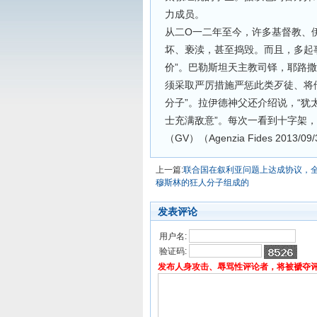
力成员。
从二O一二年至今，许多基督教、
坏、亵渎，甚至捣毁。而且，多起
价”。巴勒斯坦天主教司铎，耶路撒
须采取严厉措施严惩此类歹徒、将
分子”。拉伊德神父还介绍说，“
士充满敌意”。每次一看到十字架，
（GV）（Agenzia Fides 2013/09
上一篇:
联合国在叙利亚问题上达成协议，
穆斯林的狂人分子组成的
发表评论
用户名:
验证码:
发布人身攻击、辱骂性评论者，将被褫夺