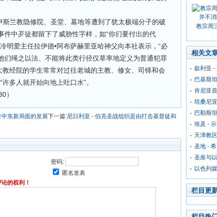
伊斯兰教隐修院、圣堂、墓地等遭到了犹太极端分子的破
教宗周
事件中歹徒都留下了威胁性字样，如“你们要付出的代
冷明爱主任拉伊德•阿布萨赫里亚哈神父向本社表示，“必
相关文
他们绳之以法、不能将此类行径仅草率地定义为普通犯罪
叙利亚 
犹太教经院的学生常常对过往老城的主教、修女、司铎和会
巴基斯坦
“许多人就开始向地上吐口水”。
肯尼亚首
/30）
坦桑尼亚
巴勒斯
全中东新局面的发展
下一篇:
尼日利亚 - 伯克圣战组织是由打击基督徒和
埃及 -
天津教
圣地 -
圣座与
密码:
以色列
匿名发表
评论的权利！
栏目更
栏目热