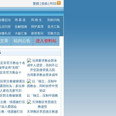
繁體
|
投稿
|
RSS
弥撒总论
再 慕 道
同 根 生
剖析闪电
礼仪问答
告解指南
辩护真理
圣月汇集
弥撒礼仪
大赦汇集
新答客问
宗教方志
文章
站内公告
进入资料站
讯
定非官方教会十
当局要求教会禁未成年
区郭主教被驱逐
以「独立」压制中国教
主教：情愿被打压
天津教区李思德主教逝