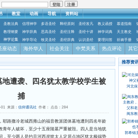
：
书
教堂
动画
导航
资料站
圣教法典
信理神学
多语圣经
释经原则
圣经发凡
教义函授
慕道指南
教理纲要
神学辞典
思高圣经
圣经注释
圣经十讲
神学词典
天主教史
神学论集
神学导论
牧灵圣经
圣经辞典
认识圣经
要理问答
祈祷手册
圣座动态
海外华人
社会关注
中梵关系
热点评论
其它
推荐资
派墓地遭袭、四名犹太教学校学生被
河北保
捕
0-01 来源：
信仰通讯社
作者： 点击：
284
闽东教
，耶路撒冷老城西雍山的福音教派团体墓地遭到四名年龄
教青年人破坏，至少十五座陵墓严重被毁。四人是当地犹
郭希锦
绍，至少两人是约旦河西岸犹太人定居点地区犹太极端势