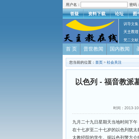
用户名：
密码
答疑
资料下载
论坛
图
训导文集
天主教理
梵二文献
首 页
普世教闻
国内教闻
您当前的位置：
首页
>
社会关注
以色列 - 福音教
时间：2013-1
九月二十九日星期天当地时间下午
在十七岁至二十七岁的以色列犹太
太教经院的学生。据以色列警方介