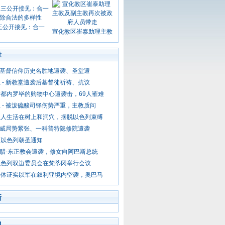
三公开接见：合一
宣化教区崔泰助理主教
章
- 基督信仰历史名胜地遭袭、圣堂遭
 - 新教堂遭袭后基督徒祈祷、抗议
都内罗毕的购物中心遭袭击，69人罹难
 - 被泼硫酸司铎伤势严重，主教质问
坦人生活在树上和洞穴，摆脱以色列束缚
 示威局势紧张、一科普特隐修院遭袭
区以色列朝圣通知
 希腊-东正教会遭袭，修女向阿巴斯总统
以色列双边委员会在梵蒂冈举行会议
媒体证实以军在叙利亚境内空袭，奥巴马
新
门