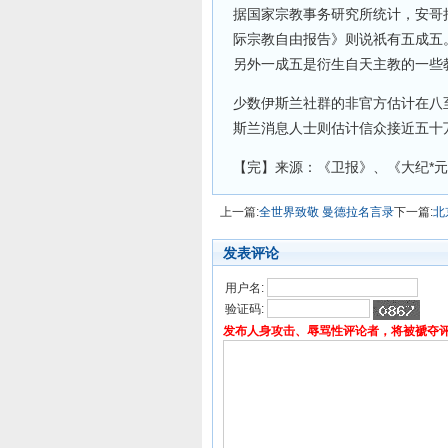
据国家宗教事务研究所统计，安哥拉
际宗教自由报告》则说祇有五成五
另外一成五是衍生自天主教的一些
少数伊斯兰社群的非官方估计在八
斯兰消息人士则估计信众接近五十
【完】来源：《卫报》、《大纪*
上一篇:
全世界致敬 曼德拉名言录
下一篇:
北
发表评论
用户名:
验证码:
发布人身攻击、辱骂性评论者，将被褫夺