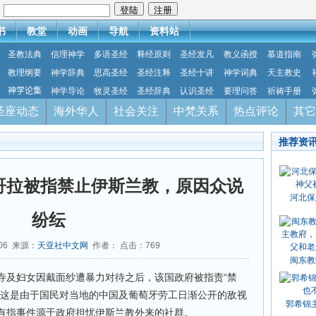
：
书
教堂
动画
导航
资料站
圣教法典
信理神学
多语圣经
释经原则
圣经发凡
教义函授
慕道指南
教理纲要
神学辞典
思高圣经
圣经注释
圣经十讲
神学词典
天主教史
神学论集
神学导论
牧灵圣经
圣经辞典
认识圣经
要理问答
祈祷手册
圣座动态
海外华人
社会关注
中梵关系
热点评论
其它
推荐资
哥拉被指禁止伊斯兰教，原因众说
河北保
纷纭
-06 来源：
天亚社中文网
作者： 点击：
769
闽东教
寺及妇女因戴面纱遭暴力对待之后，该国政府被指责“禁
，这是由于国民对当地的中国及葡萄牙劳工日渐公开的敌视
郭希锦
有指事件源于政府担忧伊斯兰教外来的社群。