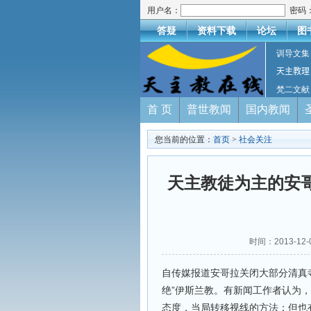
用户名：
密码
答疑
资料下载
论坛
图
训导文集
天主教理
梵二文献
首 页
普世教闻
国内教闻
您当前的位置：
首页
>
社会关注
天主教徒为主的安
时间：2013-12
自传媒报道安哥拉关闭大部分清真
绝”伊斯兰教。有新闻工作者认为
态度，当局转移视线的方法；但也