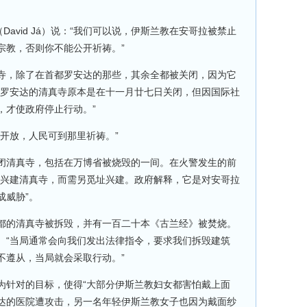
David Já）说：“我们可以说，伊斯兰教在安哥拉被禁止
宗教，否则你不能公开祈祷。”
寺，除了在首都罗安达的那些，其余全都被关闭，因为它
在罗安达的清真寺原本是在十一月廿七日关闭，但因国际社
，才使政府停止行动。”
开放，人民可到那里祈祷。”
闭清真寺，包括在万博省被烧毁的一间。在火警发生的前
点兴建清真寺，而需另觅址兴建。政府解释，它是对安哥拉
成威胁”。
都的清真寺被拆毁，并有一百二十本《古兰经》被焚烧。
。“当局通常会向我们发出法律指令，要求我们拆毁建筑
不遵从，当局就会采取行动。”
为针对的目标，使得“大部分伊斯兰教妇女都害怕戴上面
达的医院遭攻击，另一名年轻伊斯兰教女子也因为戴面纱