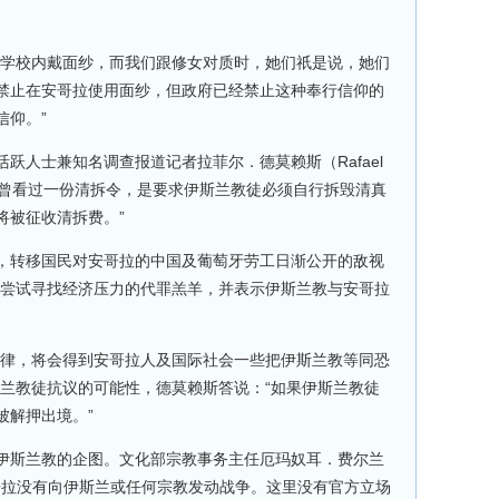
教学校内戴面纱，而我们跟修女对质时，她们祇是说，她们
禁止在安哥拉使用面纱，但政府已经禁止这种奉行信仰的
信仰。”
跃人士兼知名调查报道记者拉菲尔．德莫赖斯（Rafael
的支持。“我曾看过一份清拆令，是要求伊斯兰教徒必须自行拆毁清真
将被征收清拆费。”
，转移国民对安哥拉的中国及葡萄牙劳工日渐公开的敌视
正尝试寻找经济压力的代罪羔羊，并表示伊斯兰教与安哥拉
法律，将会得到安哥拉人及国际社会一些把伊斯兰教等同恐
斯兰教徒抗议的可能性，德莫赖斯答说：“如果伊斯兰教徒
被解押出境。”
伊斯兰教的企图。文化部宗教事务主任厄玛奴耳．费尔兰
说：“安哥拉没有向伊斯兰或任何宗教发动战争。这里没有官方立场