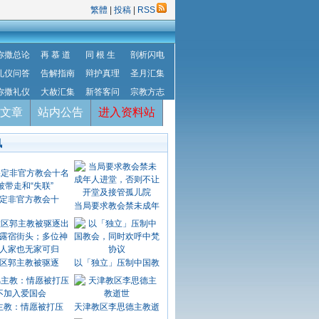
繁體
|
投稿
|
RSS
弥撒总论
再 慕 道
同 根 生
剖析闪电
礼仪问答
告解指南
辩护真理
圣月汇集
弥撒礼仪
大赦汇集
新答客问
宗教方志
文章
站内公告
进入资料站
讯
定非官方教会十
当局要求教会禁未成年
区郭主教被驱逐
以「独立」压制中国教
主教：情愿被打压
天津教区李思德主教逝