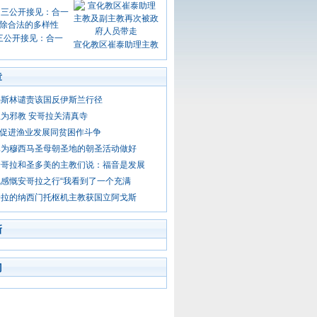
三公开接见：合一
宣化教区崔泰助理主教
章
穆斯林谴责该国反伊斯兰行径
为邪教 安哥拉关清真寺
- 促进渔业发展同贫困作斗争
已为穆西马圣母朝圣地的朝圣活动做好
安哥拉和圣多美的主教们说：福音是发展
感慨安哥拉之行“我看到了一个充满
哥拉的纳西门托枢机主教获国立阿戈斯
新
门