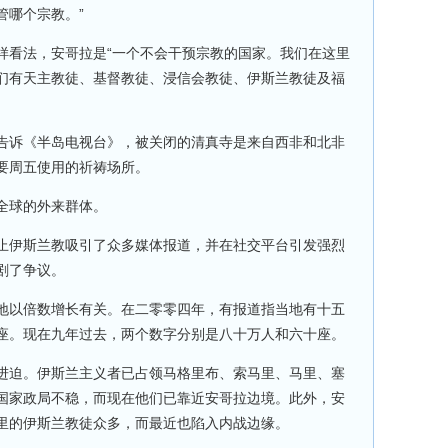
管哪个宗教。”
样看法，安哥拉是“一个不会干预宗教的国家。我们在这里
们有天主教徒、基督教徒、浸信会教徒、伊斯兰教徒及福
告诉《半岛电视台》，被关闭的清真寺是来自西非和北非
要周五使用的祈祷场所。
全球的外来群体。
止伊斯兰教吸引了众多媒体报道，并在社交平台引发强烈
剧了争议。
地以倍数增长有关。在二零零四年，有报道指当地有十五
座。现在九年过去，两个数字分别是八十万人和六十座。
进迫。伊斯兰主义者已占领马格里布、索马里、马里、塞
国家政局不稳，而现在他们已靠近安哥拉边境。此外，安
里的伊斯兰教徒众多，而最近也陷入内战边缘。