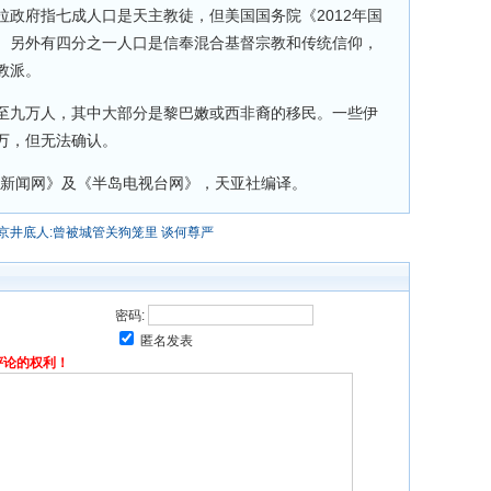
政府指七成人口是天主教徒，但美国国务院《2012年国
。另外有四分之一人口是信奉混合基督宗教和传统信仰，
教派。
至九万人，其中大部分是黎巴嫩或西非裔的移民。一些伊
万，但无法确认。
元新闻网》及《半岛电视台网》，天亚社编译。
京井底人:曾被城管关狗笼里 谈何尊严
密码:
匿名发表
评论的权利！