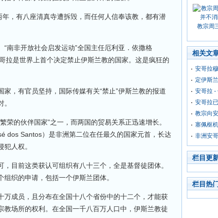
去两年，有八座清真寺遭拆毁，而任何人信奉该教，都有潜
教宗周
。“南非开放社会启发运动”全国主任厄利亚．依撒格
相关文
我所知，安哥拉是世界上首个决定禁止伊斯兰教的国家。这是疯狂的
安哥拉
定伊斯兰
国家，有官员坚持，国际传媒有关“禁止”伊斯兰教的报道
安哥拉 
安哥拉
对。
教宗向
度繁荣的伙伴国家”之一，而两国的贸易关系正迅速增长。
塞佩枢机
 dos Santos）是非洲第二位在任最久的国家元首，长达
非洲安
侵犯人权。
栏目更
可，目前这类获认可组织有八十三个，全是基督徒团体。
个组织的申请，包括一个伊斯兰团体。
栏目热
十万成员，且分布在全国十八个省份中的十二个，才能获
宗教场所的权利。在全国一千八百万人口中，伊斯兰教徒