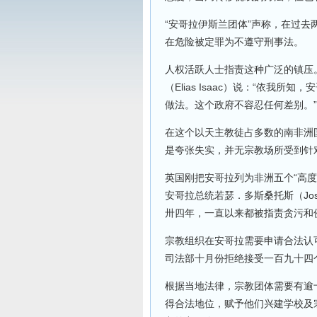
“安哥拉伊斯兰团体”声称，在过
在危险被定罪为不遵守刑事法。
人权活跃人士指责这种广泛的镇压
（Elias Isaac）说：“依
做法。这个政府不容忍任何差别。”
在这个以天主教徒占多数的南非洲
是夸张失实，并无宗教场所受到针
英国刚把安哥拉列为非洲五个“高
安哥拉总统若瑟．多斯桑托斯（José
卅四年，一直以来都被指责贪污和
宗教组织在安哥拉需要申请合法认
司法部十月份拒绝接受一百九十四
根据当地法律，宗教团体需要有逾
得合法地位，赋予他们兴建学校及