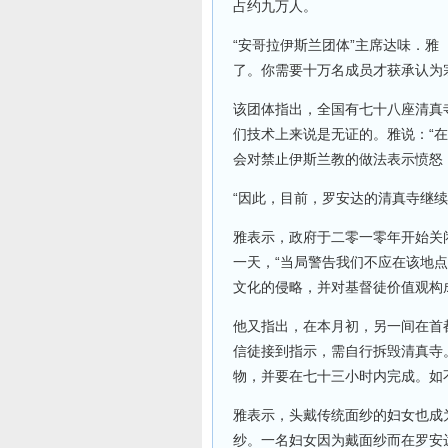
占约九万人。
“安哥拉伊斯兰团体”主席达味．雅（
了。你需要十万名成员才获承认为
该团体指出，全国有七十八座清真
们技术上来说是无证的。雅说：“
会对禁止伊斯兰教的做法表示愤怒
“因此，目前，罗安达的清真寺继续
雅表示，政府于二零一零年开始关
一天，“当局警告我们不应在该地
文化的侵略，并对基督徒价值观构
他又指出，在本月初，另一间在首
信徒接到指示，需自行拆毁清真寺
物，并要在七十三小时内完成。如
雅表示，头戴传统面纱的妇女也成
纱。一名妇女因为戴面纱而在罗安