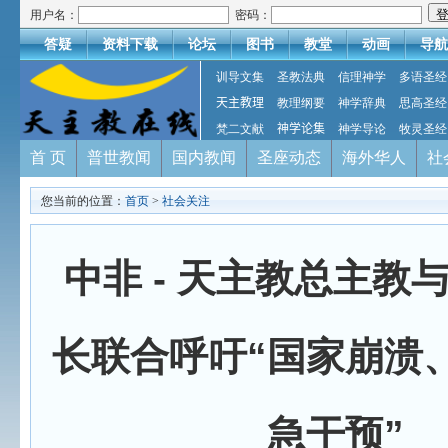
用户名：
密码：
答疑
资料下载
论坛
图书
教堂
动画
导航
训导文集
圣教法典
信理神学
多语圣经
天主教理
教理纲要
神学辞典
思高圣经
梵二文献
神学论集
神学导论
牧灵圣经
首 页
普世教闻
国内教闻
圣座动态
海外华人
社
您当前的位置：
首页
>
社会关注
中非 - 天主教总主教
长联合呼吁“国家崩溃
急干预”