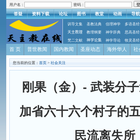
用户名：
密码：
答疑
资料下载
论坛
图书
教堂
动画
导航
训导文集
圣教法典
信理神学
多语圣经
天主教理
教理纲要
神学辞典
思高圣经
梵二文献
神学论集
神学导论
牧灵圣经
首 页
普世教闻
国内教闻
圣座动态
海外华人
社
您当前的位置：
首页
>
社会关注
刚果（金）- 武装分
加省六十六个村子的
民流离失所