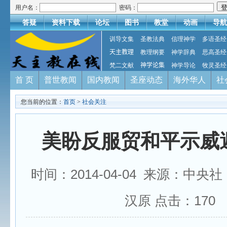
用户名：
密码：
答疑
资料下载
论坛
图书
教堂
动画
导航
训导文集
圣教法典
信理神学
多语圣经
天主教理
教理纲要
神学辞典
思高圣经
梵二文献
神学论集
神学导论
牧灵圣经
首 页
普世教闻
国内教闻
圣座动态
海外华人
社
您当前的位置：
首页
>
社会关注
美盼反服贸和平示威
时间：2014-04-04 来源：中央
汉原 点击：
170