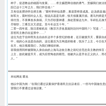
种子，促进教会的稳固与发展。……求主赐恩降信德的勇气，赏赐我们效法致
踪已达十三年之久，我们怀念他！”
又有信友撰诗怀念师主教：“童时举杯似圣爵，幕道晋铎喜成真。赴汤易县逢
卸军火，晨时招叫众人见。指说兵器是马师，惊天假案属天祸。逐马判师是
得付洗，不畏事发杀身祸。只为尽职显神通，身处晋煤达九年。车碎乱石身
尽牧职，三番五次又进监。至今长达五十年。”
二零一四年底，陈日君枢机在《教宗方济各真能到访问中国吗？》写道：“…
苏哲民主教仍在监禁中……”
这位为忠于信仰而失去自由长达半个多世纪的牧者，近日被接升天，重获自
中，他的心永远是自由的。这位最后为主殉道的牧者，悦乐了上主，今日在
在天，他注视着我们，为我们继续祈祷。
容我借用同样被限制人身自由的上海马达钦主教之前纪念范忠良主教的悼言：
上主，故此被提升天，成为后世悔改的模范。他被共认是齐全正义的人，而
人。”
本站网友 匿名
他以中国为例：“在我们通过议案保护香港民主抗议者后，一些与中国做生意
望我们不要通过这项议案。”