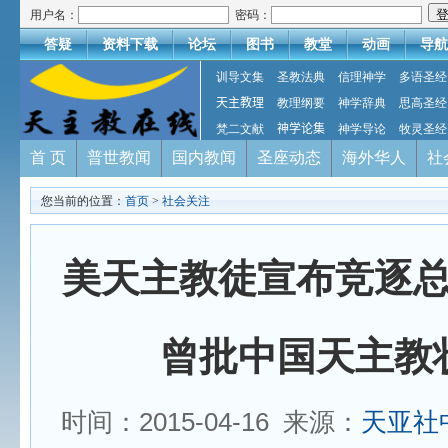
用户名：
密码：
答疑
资料下载
论坛
图书
教堂
动画
导航
训导文集
圣教法典
信理神学
多语圣经
天主教理
教理纲要
神学辞典
思高圣经
梵二文献
神学论集
神学导论
牧灵圣经
首 页
普世教闻
国内教闻
圣座动态
海外华人
社
您当前的位置：
首页
>
社会关注
美天主教徒宣布竞逐
曾批中国天主教
时间：2015-04-16 来源：
天亚社