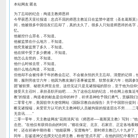
本站网友 匿名
为了忘却的纪念：殉道主教师恩祥
今早获悉天亚社报道：忠贞不屈的师恩主教近日在监禁中逝世（圣名葛斯莫
间，他被很多中国信友们忘却了，真的太久了。很多人只知道师恩祥的名字
忆。
他被控什么罪名，不知道。
他被监禁在什么地方，不知道。
他究竟被监禁了多久，不知道。
他在狱中受了多少磨难，不知道。
他怎么去世的，不知道。
他什么时候去世，不知道。
他什么地点殉道，不知道。
但他却不会被传承千年的教会忘记、不会被永恒的天主忘却。清楚的记得，他
期，服刑劳改廿六年；他因为教友施行圣事被监禁、软禁在家六年；他因参加
团”被软禁、秘密关押至去世。这些见证只是见诸报端的部分，至于他为信仰
接受天主召叫，承担圣职开始吧……为了这份忘却的纪念，特在网上收集近年
教”的报道，殉道者的献血是信仰的种子，祈求圣神给予我们勇气，赏赐我们
二零零七年，美国驻华大使馆网站《国际宗教自由报告》关于中国部分提到：
断见诸报端，未受官方认可的天主教神职人员被拘留的报道层出不穷……二
无音讯……”
二零一零年，天主教徒网友“花雨清风”在《师恩祥──葛斯莫主教》写到：“
念您。”在他仅有获得自由的时间，“都在保定、北京、石家庄、正定各地看顾
时，还在祈祷中期待着：“他能获释，安度晚年”。那时师主教已八十九岁了
同年，彭鉴道神父也撰文纪念师主教，称他“坚贞不屈”，在他的回忆中看到了“