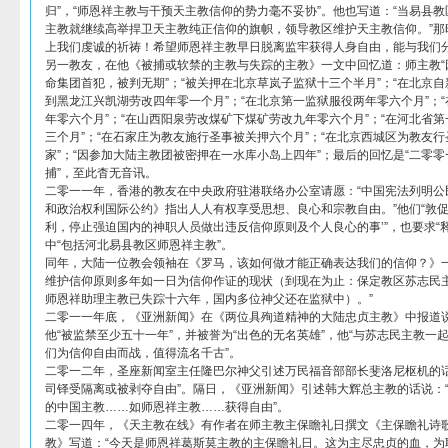
归”，“师恩祥主教与干预天主教信仰的势力毫不妥协”。他也写道：“当易县
主教就继续高举捍卫天主教纯正信仰的旗帜，领导教区维护天主教信仰。”那
上我们虔诚的祈祷！希望师恩祥主教早日脱离监牢获得人身自由，能与我们分
另一教友，在他《被捕或软禁的主教与失踪的主教》一文中回忆道：师主教“
命集团首犯，被判无期”；“被关押在北京草岚子监狱十三个半月”；“在北京自
到黑龙江兴凯湖劳改四年零一个月”；“在北京第一监狱服役两年零六个月”；
年零六个月”；“在山西阳泉劳改煤矿下煤矿劳改九年零六个月”；“在河北省
三个月”；“在石家庄为教友施行圣事被关押六个月”；“在北京西城区为教友
家”；“因参加大陆主教团被密押在一水库小岛上四年”；最后的回忆是“二零
捕”，至此杳无音讯。
二零一一年，香港的教友在中央政府驻港联络办公室请愿：“中国宪法列明公
和政治权利国际公约》指出人人有权享受思想、良心和宗教自由。”他们“敦促
利，停止强迫国内的神职人员做出违反信仰原则及个人良心的事’”，也要求“
中“包括河北易县教区师恩祥主教”。
同年，大陆一位教会领袖在《罗马，该如何做才能正确表达我们的信仰？》一
维护信仰原则多年如一日为信仰作证的现状（到现在为止：保定教区苏志民
师恩祥助理主教已失踪十六年，国内多位神父还在监狱中）。”
二零一一年底，《亚洲新闻》在《两位具殉道精神的大陆忠贞主教》中报道说
他“被监禁至少五十一年”，并被誉为“出色的无名英雄”，他“与苏志民主教
们为信仰自由而战，值得流名千古”。
二零一二年，圣座新闻室主任隆巴尔神父引述万民福音部部长斐洛尼枢机的话
司铎受隔离或被剥夺自由”。隔日，《亚洲新闻》引述韩大辉总主教的话说：
的中国主教……如师恩祥主教……获得自由”。
二零一四年，《天主教在线》有作者在师主教主保瞻礼日撰文《主保瞻礼诗
教》写道：“今天是师恩祥葛斯莫主教的主保瞻礼日。这为主尽忠贞的血，为