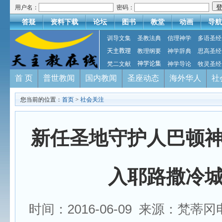
用户名：
密码：
答疑
资料下载
论坛
图书
教堂
动画
导航
训导文集
圣教法典
信理神学
多语圣经
天主教理
教理纲要
神学辞典
思高圣经
梵二文献
神学论集
神学导论
牧灵圣经
首 页
普世教闻
国内教闻
圣座动态
海外华人
社
您当前的位置：
首页
>
社会关注
新任圣地守护人巴顿
入耶路撒冷
时间：2016-06-09 来源：梵蒂