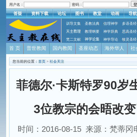
用户名：
密码：
答疑
资料下载
论坛
图书
教堂
动画
导航
训导文集
圣教法典
信理神学
多语圣经
天主教理
教理纲要
神学辞典
思高圣经
梵二文献
神学论集
神学导论
牧灵圣经
首 页
普世教闻
国内教闻
圣座动态
海外华人
社
您当前的位置：
首页
>
社会关注
菲德尔·卡斯特罗90岁
3位教宗的会晤改变
时间：2016-08-15 来源：梵蒂