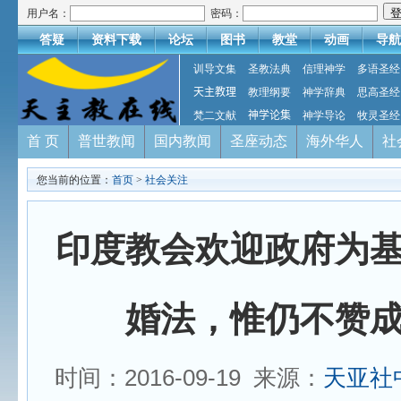
用户名：
密码：
答疑
资料下载
论坛
图书
教堂
动画
导航
训导文集
圣教法典
信理神学
多语圣经
天主教理
教理纲要
神学辞典
思高圣经
梵二文献
神学论集
神学导论
牧灵圣经
首 页
普世教闻
国内教闻
圣座动态
海外华人
社
您当前的位置：
首页
>
社会关注
印度教会欢迎政府为
婚法，惟仍不赞
时间：2016-09-19 来源：
天亚社