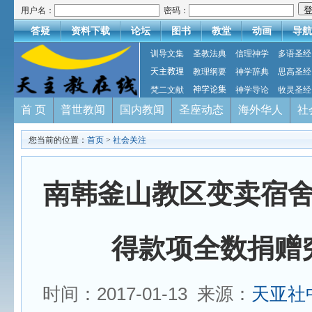
用户名：
密码：
答疑
资料下载
论坛
图书
教堂
动画
导航
训导文集
圣教法典
信理神学
多语圣经
天主教理
教理纲要
神学辞典
思高圣经
梵二文献
神学论集
神学导论
牧灵圣经
首 页
普世教闻
国内教闻
圣座动态
海外华人
社
您当前的位置：
首页
>
社会关注
南韩釜山教区变卖宿
得款项全数捐赠
时间：2017-01-13 来源：
天亚社