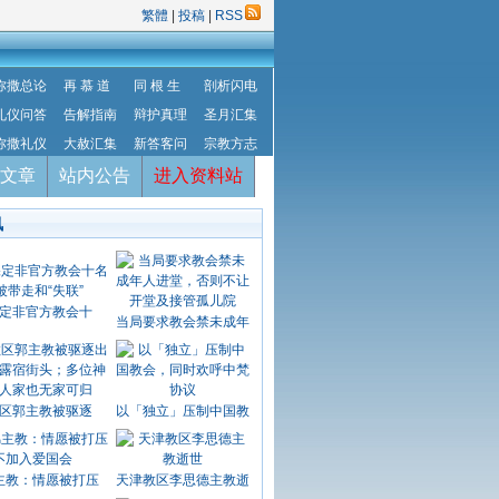
繁體
|
投稿
|
RSS
弥撒总论
再 慕 道
同 根 生
剖析闪电
礼仪问答
告解指南
辩护真理
圣月汇集
弥撒礼仪
大赦汇集
新答客问
宗教方志
文章
站内公告
进入资料站
讯
定非官方教会十
当局要求教会禁未成年
区郭主教被驱逐
以「独立」压制中国教
主教：情愿被打压
天津教区李思德主教逝