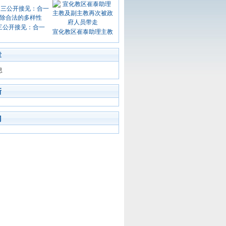
三公开接见：合一
宣化教区崔泰助理主教
章
息
新
门