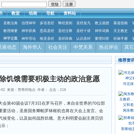
：
书
教堂
动画
导航
资料站
圣教法典
信理神学
多语圣经
释经原则
圣经发凡
教义函授
慕道指南
教理纲要
神学辞典
思高圣经
圣经注释
圣经十讲
神学词典
天主教史
神学论集
神学导论
牧灵圣经
圣经辞典
认识圣经
要理问答
祈祷手册
圣座动态
海外华人
社会关注
中梵关系
热点评论
其它
推荐资
除饥饿需要积极主动的政治意愿
河北保
07-02 来源：梵蒂冈电台 作者： 点击：
216
会第40届会议7月3日在罗马召开，来自全世界的70位部
重要活动，圣座国务卿帕罗林枢机也将在大会上发言。会
闽东教
气候变化，以及如何战胜饥饿。意大利明爱会副主席贝切
台表示：
郭希锦