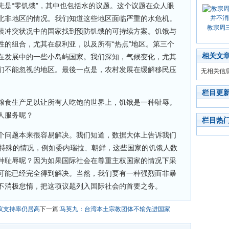
先是“零饥饿”，其中也包括水的议题。这个议题在众人眼
北非地区的情况。我们知道这些地区面临严重的水危机。
教宗周
装冲突状况中的国家找到预防饥饿的可持续方案。饥饿与
性的组合，尤其在叙利亚，以及所有“热点”地区。第三个
相关文
在发展中的一些小岛屿国家。我们深知，气候变化，尤其
们不能忽视的地区。最後一点是，农村发展在缓解移民压
无相关信
栏目更
粮食生产足以让所有人吃饱的世界上，饥饿是一种耻辱。
人服务呢？
栏目热
个问题本来很容易解决。我们知道，数据大体上告诉我们
些特殊的情况，例如委内瑞拉、朝鲜，这些国家的饥饿人数
种耻辱呢？因为如果国际社会在尊重主权国家的情况下采
可能已经完全得到解决。当然，我们要有一种强烈而非暴
不消极怠惰，把这项议题列入国际社会的首要之务。
议支持率仍居高
下一篇:
马英九：台湾本土宗教团体不输先进国家