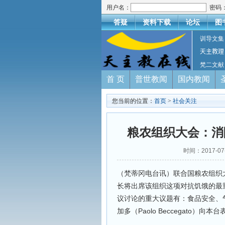
用户名：
密码
答疑
资料下载
论坛
图
训导文集
天主教理
梵二文献
首 页
普世教闻
国内教闻
您当前的位置：
首页
>
社会关注
粮农组织大会：消
时间：2017-
（梵蒂冈电台讯）联合国粮农组织大
长将出席该组织这项对抗饥饿的最
议讨论的重大议题有：食品安全、
加多（Paolo Beccegato）向本