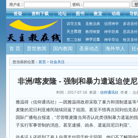
用户名：
密码：
答疑
资料下载
论坛
图书
教堂
动画
导航
训导文集
圣教法典
信理神学
多语圣经
天主教理
教理纲要
神学辞典
思高圣经
梵二文献
神学论集
神学导论
牧灵圣经
首 页
普世教闻
国内教闻
圣座动态
海外华人
社
您当前的位置：
首页
>
社会关注
非洲/喀麦隆 - 强制和暴力遣返迫使
时间：2017-07-16 来源：
信仰通讯社
作者： 点
雅温得（信仰通讯社）—因雅温得政府采取了暴力和强制遣返等
麦隆的尼日利亚难民陆续回返了祖国。甚至不惜再次回到伯克圣
国际广播电台报道，“尽管喀麦隆当局否认此类强制暴力遣返的
子实行军事管制的消息。甚至逮捕、凶杀、遣返回尼日利亚”。
许多证人还提到了有人自愿支付四千欧元回国，他们不了解国内