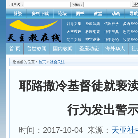
用户名：
密码：
答疑
资料下载
论坛
图书
教堂
动画
导航
训导文集
圣教法典
信理神学
多语圣经
天主教理
教理纲要
神学辞典
思高圣经
梵二文献
神学论集
神学导论
牧灵圣经
首 页
普世教闻
国内教闻
圣座动态
海外华人
社
您当前的位置：
首页
>
社会关注
耶路撒冷基督徒就亵
行为发出警
时间：2017-10-04 来源：
天亚社