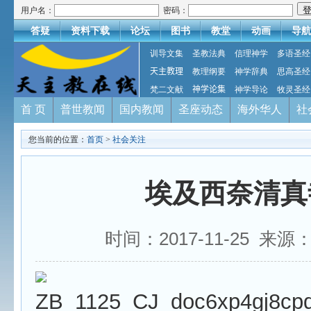
用户名：
密码：
答疑
资料下载
论坛
图书
教堂
动画
导航
训导文集
圣教法典
信理神学
多语圣经
天主教理
教理纲要
神学辞典
思高圣经
梵二文献
神学论集
神学导论
牧灵圣经
首 页
普世教闻
国内教闻
圣座动态
海外华人
社
您当前的位置：
首页
>
社会关注
埃及西奈清真
时间：2017-11-25 