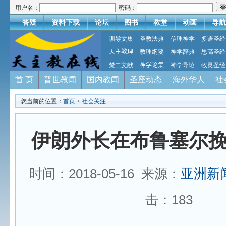
用户名：
密码：
答疑
资料下载
论坛
图书
教堂
动画
导航
训导文集
圣教法典
信理神学
多语圣经
天主教理
教理纲要
神学辞典
思高圣经
梵二文献
神学论集
神学导论
牧灵圣经
首 页
普世教闻
国内教闻
圣座动态
海外华人
社
您当前的位置：
首页
>
社会关注
伊朗外长在布鲁塞尔
时间：2018-05-16 来源：
亚洲新
击：
183