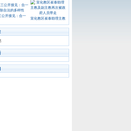
三公开接见：合一
宣化教区崔泰助理主教
章
息
新
门