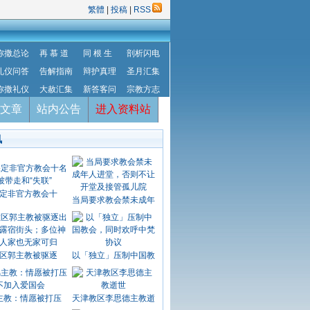
繁體
|
投稿
|
RSS
弥撒总论
再 慕 道
同 根 生
剖析闪电
礼仪问答
告解指南
辩护真理
圣月汇集
弥撒礼仪
大赦汇集
新答客问
宗教方志
文章
站内公告
进入资料站
讯
定非官方教会十
当局要求教会禁未成年
区郭主教被驱逐
以「独立」压制中国教
主教：情愿被打压
天津教区李思德主教逝