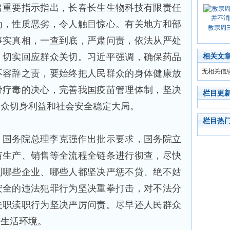
出重要指示指出，长春长生生物科技有限责任
为，性质恶劣，令人触目惊心。有关地方和部
教宗周
事实真相，一查到底，严肃问责，依法从严处
，切实回应群众关切。习近平强调，确保药品
相关文
无相关信
不容辞之责，要始终把人民群众的身体健康放
骨疗毒的决心，完善我国疫苗管理体制，坚决
栏目更
群众切身利益和社会安全稳定大局。
栏目热
、国务院总理李克强作出批示要求，国务院立
苗生产、销售等全流程全链条进行彻查，尽快
到哪些企业、哪些人都坚决严惩不贷、绝不姑
安全的违法犯罪行为坚决重拳打击，对不法分
失职渎职行为坚决严厉问责。尽早还人民群众
的生活环境。