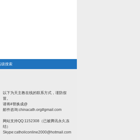
高级搜索
以下为天主教在线的联系方式，谨防假
冒。
请将#替换成@
邮件咨询:chinacath.org#gmail.com
网站支持QQ:1152308（已被腾讯永久冻
结）
Skype:
catholiconline2000@hotmail.com