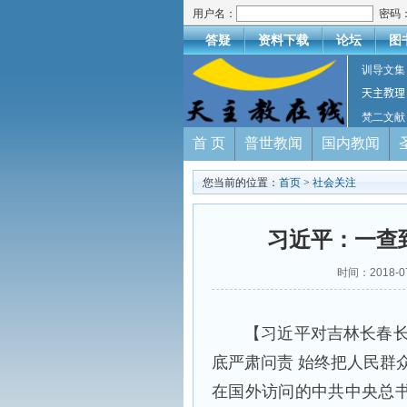
用户名：
密码
答疑
资料下载
论坛
图
训导文集
天主教理
梵二文献
首 页
普世教闻
国内教闻
您当前的位置：
首页
>
社会关注
习近平：一查
时间：2018-
【习近平对吉林长春长
底严肃问责 始终把人民群
在国外访问的中共中央总