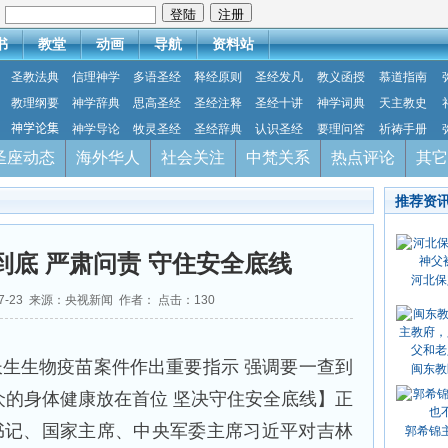
：
书
教堂
动画
导航
资料站
圣教法典
信理神学
多语圣经
释经原则
圣经发凡
教义函授
慕道指南
教理纲要
神学辞典
思高圣经
圣经注释
圣经十讲
神学词典
天主教史
神学论集
神学导论
牧灵圣经
圣经辞典
认识圣经
要理问答
祈祷手册
圣座动态
海外华人
社会关注
中梵关系
热点评论
其它
推荐资
到底 严肃问责 守住安全底线
河北保
07-23 来源：央视新闻 作者： 点击：
130
生生物疫苗案件作出重要指示 强调要一查到
闽东教
众的身体健康放在首位 坚决守住安全底线】正
书记、国家主席、中央军委主席习近平对吉林
郭希锦