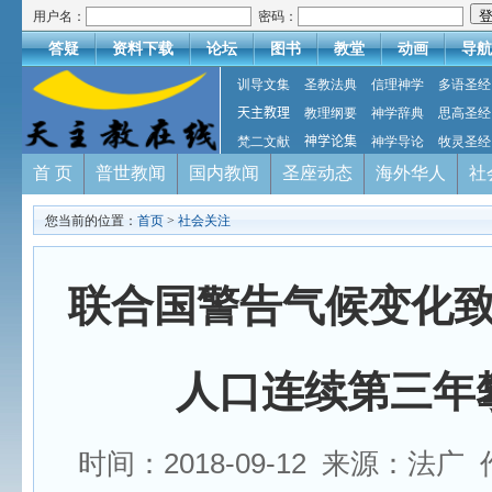
用户名：
密码：
答疑
资料下载
论坛
图书
教堂
动画
导航
训导文集
圣教法典
信理神学
多语圣经
天主教理
教理纲要
神学辞典
思高圣经
梵二文献
神学论集
神学导论
牧灵圣经
首 页
普世教闻
国内教闻
圣座动态
海外华人
社
您当前的位置：
首页
>
社会关注
联合国警告气候变化
人口连续第三年
时间：2018-09-12 来源：法广