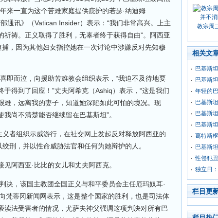
些年来一直为这个苦难家庭提供庇护的若瑟·纳迪姆
内部通讯》（Vatican Insider）表示：“我们非常高兴。上主
教宗周
的祈祷。正义取得了胜利，无辜者终于获得自由”。阿西亚
方逮捕，因为其他妇女指控她在一次讨论中涉嫌反对先知穆
相关文
巴基斯
m）喜即而泣，向援助苦难教会组织表示，“我迫不及待地要
巴基斯
于得到了回应！”丈夫阿希克（Ashiq）表示，“这是我们
年轻的
艰难，远离我的妻子，知道她深陷如此可怕的境况。现
巴基斯坦
巴基斯坦
使我尚不清楚能否继续留在巴基斯坦”。
巴基斯
旨主义者组织示威游行，在社交网上发起反对释放阿西亚的
葛特斯
处以绞刑，并以性命威胁法官和任何为她辩护的人。
巴基斯
性侵犯
接见阿西亚·比比的女儿和丈夫阿西克。
独立日
的判决，该国主教团全国正义与和平委员会主任厄玛奴耳·
栏目更
usaf）向梵蒂冈新闻网表示，这是整个国家的胜利，也是司法体
亵渎法受害者的情况，尤萨夫神父强调这项判决对所有巴
栏目热