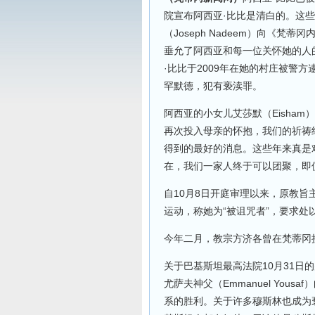
院宣布阿西亚·比比是清白的。这
（Joseph Nadeem）向《梵蒂冈
垂允了阿西亚和每一位关怀她的人
·比比于2009年在她的村庄被警
罕默德，犯有亵渎罪。
阿西亚的小女儿艾莎默（Eisha
再次投入母亲的怀抱，我们的祈祷终
得到的最好的消息。这些年来真是
在，我们一家人终于可以团聚，即
自10月8日开庭审理以来，原教
运动，称她为“被诅咒者”，要求
今年二月，教宗方济各曾在梵蒂冈
关于巴基斯坦最高法院10月31日
尤萨夫神父（Emmanuel Yo
系的胜利。关于许多穆斯林也成为