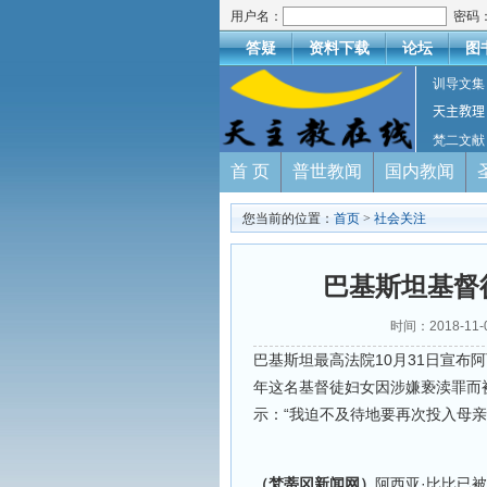
用户名：
密码
答疑
资料下载
论坛
图
训导文集
天主教理
梵二文献
首 页
普世教闻
国内教闻
您当前的位置：
首页
>
社会关注
巴基斯坦基督
时间：2018-11
巴基斯坦最高法院10月31日宣布阿西
年这名基督徒妇女因涉嫌亵渎罪而
示：“我迫不及待地要再次投入母
（梵蒂冈新闻网）
阿西亚·比比已被