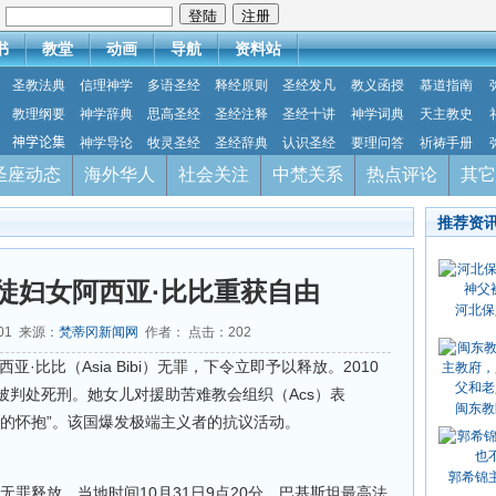
：
书
教堂
动画
导航
资料站
圣教法典
信理神学
多语圣经
释经原则
圣经发凡
教义函授
慕道指南
教理纲要
神学辞典
思高圣经
圣经注释
圣经十讲
神学词典
天主教史
神学论集
神学导论
牧灵圣经
圣经辞典
认识圣经
要理问答
祈祷手册
圣座动态
海外华人
社会关注
中梵关系
热点评论
其它
推荐资
徒妇女阿西亚·比比重获自由
河北保
-01 来源：
梵蒂冈新闻网
作者： 点击：
202
亚·比比（Asia Bibi）无罪，下令立即予以释放。2010
被判处死刑。她女儿对援助苦难教会组织（Acs）表
闽东教
亲的怀抱”。该国爆发极端主义者的抗议活动。
郭希锦
无罪释放。当地时间10月31日9点20分，巴基斯坦最高法