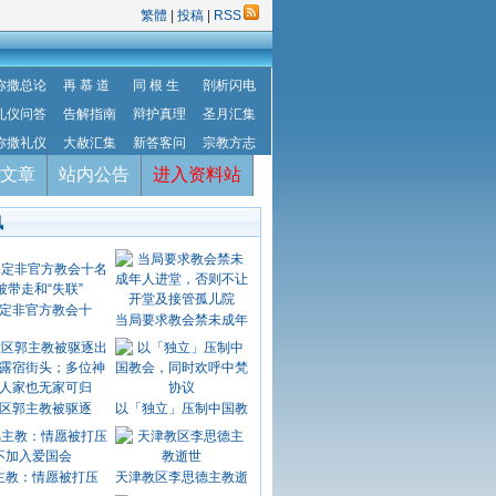
繁體
|
投稿
|
RSS
弥撒总论
再 慕 道
同 根 生
剖析闪电
礼仪问答
告解指南
辩护真理
圣月汇集
弥撒礼仪
大赦汇集
新答客问
宗教方志
文章
站内公告
进入资料站
讯
定非官方教会十
当局要求教会禁未成年
区郭主教被驱逐
以「独立」压制中国教
主教：情愿被打压
天津教区李思德主教逝