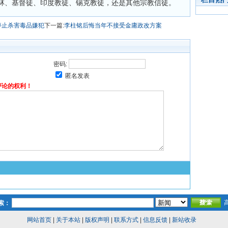
林、基督徒、印度教徒、锡克教徒，还是其他宗教信徒。
停止杀害毒品嫌犯
下一篇:
李柱铭后悔当年不接受金庸政改方案
密码:
匿名发表
评论的权利！
索：
网站首页
|
关于本站
|
版权声明
|
联系方式
|
信息反馈
|
新站收录