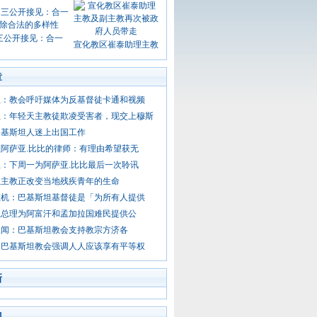
三公开接见：合一
宣化教区崔泰助理主教
章
坦：教会呼吁媒体为反基督徒卡通和视频
坦：年轻天主教徒欺凌受害者，现交上穆斯
巴基斯坦人迷上出国工作
阿萨亚.比比的律师：有理由希望获无
：下周一为阿萨亚.比比最后一次聆讯
坦主教正改变当地残疾青年的生命
枢机：巴基斯坦基督徒是「为所有人提供
坦总理为阿富汗和孟加拉国难民提供公
丑闻：巴基斯坦教会支持教宗方济各
：巴基斯坦教会强调人人应该享有平等权
新
门