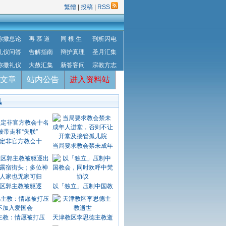
繁體
|
投稿
|
RSS
弥撒总论
再 慕 道
同 根 生
剖析闪电
礼仪问答
告解指南
辩护真理
圣月汇集
弥撒礼仪
大赦汇集
新答客问
宗教方志
文章
站内公告
进入资料站
讯
定非官方教会十
当局要求教会禁未成年
区郭主教被驱逐
以「独立」压制中国教
主教：情愿被打压
天津教区李思德主教逝