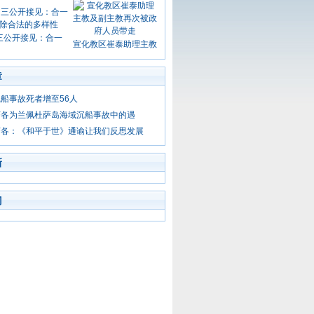
三公开接见：合一
宣化教区崔泰助理主教
章
船事故死者增至56人
济各为兰佩杜萨岛海域沉船事故中的遇
济各：《和平于世》通谕让我们反思发展
新
门