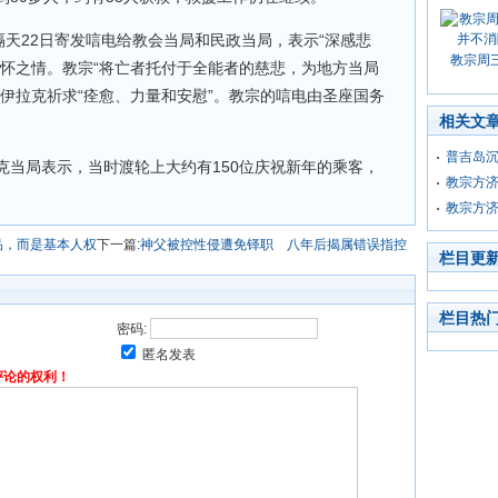
隔天22日寄发唁电给教会当局和民政当局，表示“深感悲
教宗周
关怀之情。教宗“将亡者托付于全能者的慈悲，为地方当局
伊拉克祈求“痊愈、力量和安慰”。教宗的唁电由圣座国务
相关文
普吉岛沉
克当局表示，当时渡轮上大约有150位庆祝新年的乘客，
教宗方
教宗方
品，而是基本人权
下一篇:
神父被控性侵遭免铎职 八年后揭属错误指控
栏目更
栏目热
密码:
匿名发表
评论的权利！