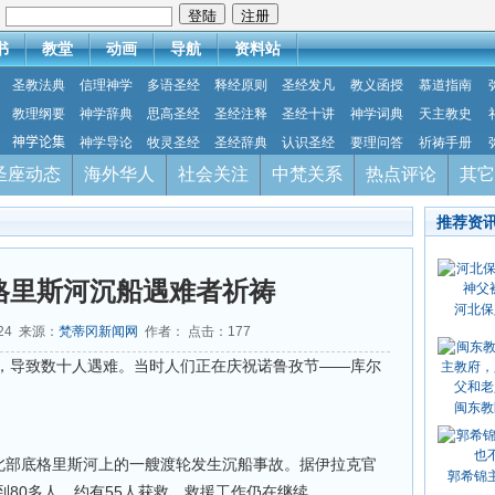
：
书
教堂
动画
导航
资料站
圣教法典
信理神学
多语圣经
释经原则
圣经发凡
教义函授
慕道指南
教理纲要
神学辞典
思高圣经
圣经注释
圣经十讲
神学词典
天主教史
神学论集
神学导论
牧灵圣经
圣经辞典
认识圣经
要理问答
祈祷手册
圣座动态
海外华人
社会关注
中梵关系
热点评论
其它
推荐资
格里斯河沉船遇难者祈祷
河北保
-24 来源：
梵蒂冈新闻网
作者： 点击：
177
，导致数十人遇难。当时人们正在庆祝诺鲁孜节——库尔
闽东教
克北部底格里斯河上的一艘渡轮发生沉船事故。据伊拉克官
郭希锦
80多人，约有55人获救，救援工作仍在继续。