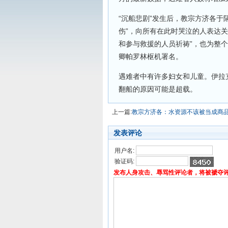
“沉船悲剧”发生后，教宗方济各于
伤”，向所有在此时哭泣的人表达
和参与救援的人员祈祷”，也为整个
卿帕罗林枢机署名。
遇难者中有许多妇女和儿童。伊拉
翻船的原因可能是超载。
上一篇:
教宗方济各：水资源不该被当成商
发表评论
用户名:
验证码:
发布人身攻击、辱骂性评论者，将被褫夺