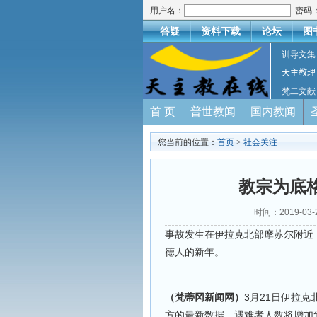
用户名：
密码
答疑
资料下载
论坛
图
训导文集
天主教理
梵二文献
首 页
普世教闻
国内教闻
您当前的位置：
首页
>
社会关注
教宗为底
时间：2019-03
事故发生在伊拉克北部摩苏尔附近
德人的新年。
（梵蒂冈新闻网）
3月21日伊拉
方的最新数据，遇难者人数将增加到